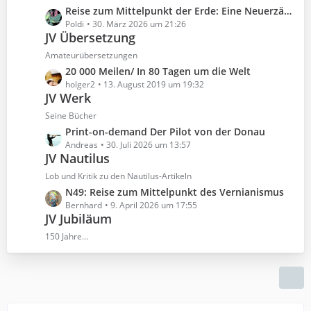
i
t
e
L
Reise zum Mittelpunkt der Erde: Eine Neuerzählung nach Jules Verne
t
e
e
Poldi
30. März 2026 um 21:26
r
B
JV Übersetzung
t
ä
e
z
Amateurübersetzungen
g
i
t
e
L
20 000 Meilen/ In 80 Tagen um die Welt
t
e
e
holger2
13. August 2019 um 19:32
r
B
JV Werk
t
ä
e
z
Seine Bücher
g
i
t
e
L
Print-on-demand Der Pilot von der Donau
t
e
e
Andreas
30. Juli 2026 um 13:57
r
B
JV Nautilus
t
ä
e
z
Lob und Kritik zu den Nautilus-Artikeln
g
i
t
e
L
N49: Reise zum Mittelpunkt des Vernianismus
t
e
e
Bernhard
9. April 2026 um 17:55
r
B
JV Jubiläum
t
ä
e
z
150 Jahre…
g
i
t
e
t
e
r
B
ä
e
g
i