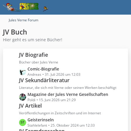
Jules Verne Forum
JV Buch
Hier geht es um seine Bücher!
JV Biografie
Bücher über Jules Verne
L
Comic-Biografie
e
Andreas
31. Juli 2026 um 12:03
JV Sekundärliteratur
t
z
Literatur, die sich mit Verne oder seinen Werken beschäftigt
t
L
Magazine der Jules Verne Gesellschaften
e
e
Poldi
15. Juni 2026 um 21:29
B
JV Artikel
t
e
z
Veröffentlichungen in Zeitschriften und im Internet
i
t
L
Geisterinseln
t
e
e
Stahlelefant
25. Oktober 2024 um 12:33
r
B