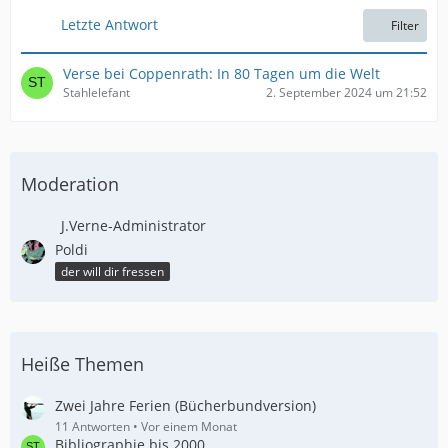
e
t
Letzte Antwort
Filter
r
ä
g
Verse bei Coppenrath: In 80 Tagen um die Welt
e
Stahlelefant
2. September 2024 um 21:52
Moderation
J.Verne-Administrator
Poldi
der will dir fressen
Heiße Themen
Zwei Jahre Ferien (Bücherbundversion)
11 Antworten
Vor einem Monat
Bibliographie bis 2000