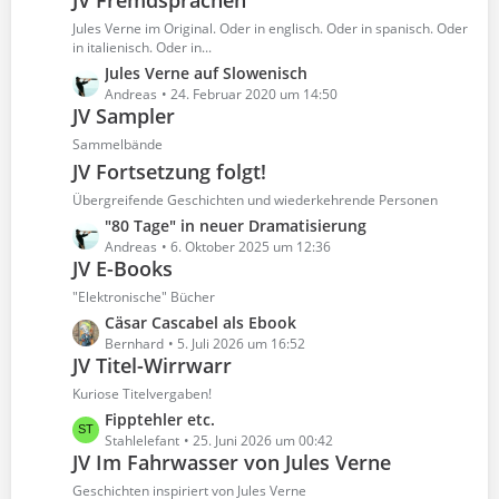
JV Fremdsprachen
t
ä
e
z
Jules Verne im Original. Oder in englisch. Oder in spanisch. Oder
g
i
t
in italienisch. Oder in...
e
t
e
L
Jules Verne auf Slowenisch
r
B
e
Andreas
24. Februar 2020 um 14:50
ä
e
JV Sampler
t
g
i
z
Sammelbände
e
t
t
JV Fortsetzung folgt!
r
e
Übergreifende Geschichten und wiederkehrende Personen
ä
B
g
L
"80 Tage" in neuer Dramatisierung
e
e
e
Andreas
6. Oktober 2025 um 12:36
i
JV E-Books
t
t
z
r
"Elektronische" Bücher
t
ä
L
Cäsar Cascabel als Ebook
e
g
e
Bernhard
5. Juli 2026 um 16:52
B
e
JV Titel-Wirrwarr
t
e
z
Kuriose Titelvergaben!
i
t
L
Fipptehler etc.
t
e
e
Stahlelefant
25. Juni 2026 um 00:42
r
B
JV Im Fahrwasser von Jules Verne
t
ä
e
z
Geschichten inspiriert von Jules Verne
g