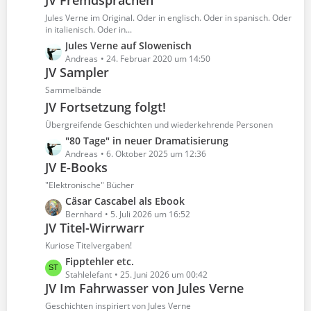
JV Fremdsprachen
t
ä
e
z
Jules Verne im Original. Oder in englisch. Oder in spanisch. Oder
g
i
t
in italienisch. Oder in...
e
t
e
L
Jules Verne auf Slowenisch
r
B
e
Andreas
24. Februar 2020 um 14:50
ä
e
JV Sampler
t
g
i
z
Sammelbände
e
t
t
JV Fortsetzung folgt!
r
e
Übergreifende Geschichten und wiederkehrende Personen
ä
B
g
L
"80 Tage" in neuer Dramatisierung
e
e
e
Andreas
6. Oktober 2025 um 12:36
i
JV E-Books
t
t
z
r
"Elektronische" Bücher
t
ä
L
Cäsar Cascabel als Ebook
e
g
e
Bernhard
5. Juli 2026 um 16:52
B
e
JV Titel-Wirrwarr
t
e
z
Kuriose Titelvergaben!
i
t
L
Fipptehler etc.
t
e
e
Stahlelefant
25. Juni 2026 um 00:42
r
B
JV Im Fahrwasser von Jules Verne
t
ä
e
z
Geschichten inspiriert von Jules Verne
g