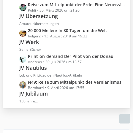
i
t
e
L
Reise zum Mittelpunkt der Erde: Eine Neuerzählung nach Jules Verne
t
e
e
Poldi
30. März 2026 um 21:26
r
B
JV Übersetzung
t
ä
e
z
Amateurübersetzungen
g
i
t
e
L
20 000 Meilen/ In 80 Tagen um die Welt
t
e
e
holger2
13. August 2019 um 19:32
r
B
JV Werk
t
ä
e
z
Seine Bücher
g
i
t
e
L
Print-on-demand Der Pilot von der Donau
t
e
e
Andreas
30. Juli 2026 um 13:57
r
B
JV Nautilus
t
ä
e
z
Lob und Kritik zu den Nautilus-Artikeln
g
i
t
e
L
N49: Reise zum Mittelpunkt des Vernianismus
t
e
e
Bernhard
9. April 2026 um 17:55
r
B
JV Jubiläum
t
ä
e
z
150 Jahre…
g
i
t
e
t
e
r
B
ä
e
g
i