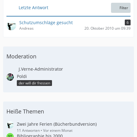
e
t
Letzte Antwort
Filter
r
ä
g
Schutzumschläge gesucht
6
e
Andreas
20. Oktober 2010 um 09:39
Moderation
J.Verne-Administrator
Poldi
der will dir fressen
Heiße Themen
Zwei Jahre Ferien (Bücherbundversion)
11 Antworten
Vor einem Monat
Bibliographie bis 2000