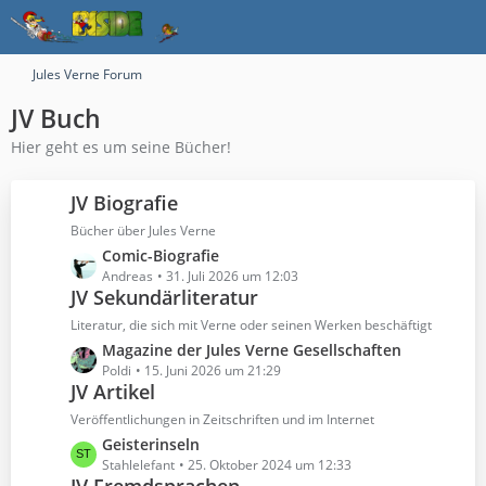
Jules Verne Forum
JV Buch
Hier geht es um seine Bücher!
JV Biografie
Bücher über Jules Verne
L
Comic-Biografie
e
Andreas
31. Juli 2026 um 12:03
JV Sekundärliteratur
t
z
Literatur, die sich mit Verne oder seinen Werken beschäftigt
t
L
Magazine der Jules Verne Gesellschaften
e
e
Poldi
15. Juni 2026 um 21:29
B
JV Artikel
t
e
z
Veröffentlichungen in Zeitschriften und im Internet
i
t
L
Geisterinseln
t
e
e
Stahlelefant
25. Oktober 2024 um 12:33
r
B