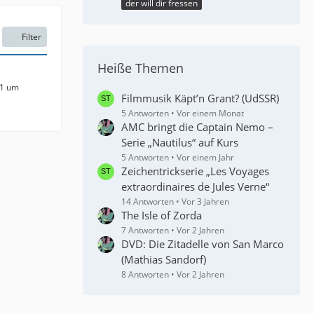
der will dir fressen
Filter
Heiße Themen
11 um
Filmmusik Käpt’n Grant? (UdSSR)
5 Antworten
Vor einem Monat
AMC bringt die Captain Nemo –
Serie „Nautilus“ auf Kurs
5 Antworten
Vor einem Jahr
Zeichentrickserie „Les Voyages
extraordinaires de Jules Verne“
14 Antworten
Vor 3 Jahren
The Isle of Zorda
7 Antworten
Vor 2 Jahren
DVD: Die Zitadelle von San Marco
(Mathias Sandorf)
8 Antworten
Vor 2 Jahren