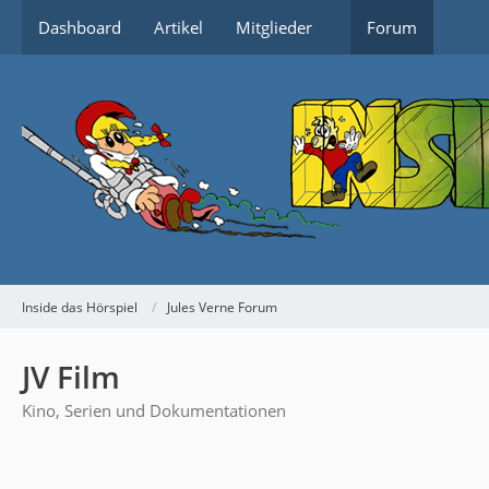
Dashboard
Artikel
Mitglieder
Forum
Inside das Hörspiel
Jules Verne Forum
JV Film
Kino, Serien und Dokumentationen