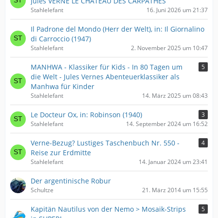
Jules VERNE LE CHATEAU DES CARPATHES
Stahlelefant
16. Juni 2026 um 21:37
Il Padrone del Mondo (Herr der Welt), in: Il Giornalino
di Carroccio (1947)
Stahlelefant
2. November 2025 um 10:47
MANHWA - Klassiker für Kids - In 80 Tagen um
5
die Welt - Jules Vernes Abenteuerklassiker als
Manhwa für Kinder
Stahlelefant
14. März 2025 um 08:43
Le Docteur Ox, in: Robinson (1940)
3
Stahlelefant
14. September 2024 um 16:52
Verne-Bezug? Lustiges Taschenbuch Nr. 550 -
4
Reise zur Erdmitte
Stahlelefant
14. Januar 2024 um 23:41
Der argentinische Robur
Schultze
21. März 2014 um 15:55
Kapitän Nautilus von der Nemo > Mosaik-Strips
5