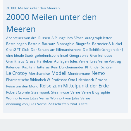
20.000 Meilen unter den Meeren
20000 Meilen unter den
Meeren
Abenteuer von drei Russen
A Plunge Into SPace
autograph letter
Bastelbogen
Basteln
Bausatz
Biobraghie
Biografie
Bärmeier & Nickel
ChatGPT
Club
Der Schuss am Kilimandscharo
Die Schiffbrüchigen der J
eine ideale Stadt
geheimnisvolle Insel
Geographie
Granitehouse
Granithaus
Grass
Hartleben Auflagen
Jules Verne
Jules Verne Vortrag
Kalender
Kapitän Hatteras
Kein Durcheinander
KI
Kinder Schüler
Le Crotoy
Modell
Nemo
Merchandise
Mondromane
Phantastische Bibliothek W
Professor Otto Lidenbrock
Provins
Reise zum Mittelpunkt der Erde
Reise um den Mond
Robert Cromie
Steampunk
Steamrose
Verne
Verne Biographie
Wohnorte von JuLes Verne
Wohnort von Jules Verne
wohnung von Jules Verne
Zeitschriften
zitat
zitate