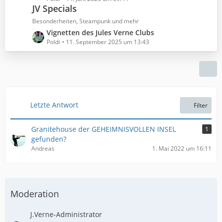
ä
B
JV Specials
t
g
e
z
Besonderheiten, Steampunk und mehr
e
i
t
L
Vignetten des Jules Verne Clubs
t
e
e
Poldi
11. September 2025 um 13:43
r
B
t
ä
e
z
g
i
t
e
t
e
r
B
ä
e
Letzte Antwort
Filter
g
i
e
t
Granitehouse der GEHEIMNISVOLLEN INSEL
1
r
gefunden?
ä
Andreas
1. Mai 2022 um 16:11
g
e
Moderation
J.Verne-Administrator