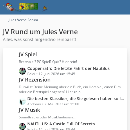
Jules Verne Forum
JV Rund um Jules Verne
Alles, was sonst nirgendwo reinpasst!
JV Spiel
Brettspiel? PC Spiel? Quiz? Hier rein!
L
Coppenrath: Die letzte Fahrt der Nautilus
e
Poldi
12. Juni 2026 um 15:45
JV Rezension
t
z
Du willst Deine Meinung über ein Buch, ein Hörspiel, einen Film
t
oder ein Brettspiel abgeben? Hier rein!
e
L
Die besten Klassiker, die Sie gelesen haben sollten
B
e
Andreas
2. Mai 2023 um 15:08
e
JV Musik
t
i
z
Soundtracks oder Musikfantasien...
t
t
L
NAUTILUS: A Castle Full Of Secrets
r
e
e
Poldi
14. Juni 2026 um 09:44