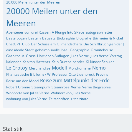
20.000 Meilen unter den Meeren
20000 Meilen unter den
Meeren
Abenteuer von drei Russen
A Plunge Into SPace
autograph letter
Bastelbogen
Basteln
Bausatz
Biobraghie
Biografie
Bärmeier & Nickel
ChatGPT
Club
Der Schuss am Kilimandscharo
Die Schiffbrüchigen der J
eine ideale Stadt
geheimnisvolle Insel
Geographie
Granitehouse
Granithaus
Grass
Hartleben Auflagen
Jules Verne
Jules Verne Vortrag
Kalender
Kapitän Hatteras
Kein Durcheinander
KI
Kinder Schüler
Le Crotoy
Modell
Nemo
Merchandise
Mondromane
Phantastische Bibliothek W
Professor Otto Lidenbrock
Provins
Reise zum Mittelpunkt der Erde
Reise um den Mond
Robert Cromie
Steampunk
Steamrose
Verne
Verne Biographie
Wohnorte von JuLes Verne
Wohnort von Jules Verne
wohnung von Jules Verne
Zeitschriften
zitat
zitate
Statistik