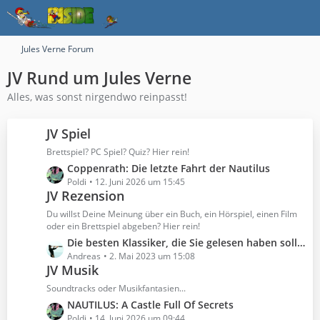
Jules Verne Forum
JV Rund um Jules Verne
Alles, was sonst nirgendwo reinpasst!
JV Spiel
Brettspiel? PC Spiel? Quiz? Hier rein!
L
Coppenrath: Die letzte Fahrt der Nautilus
e
Poldi
12. Juni 2026 um 15:45
JV Rezension
t
z
Du willst Deine Meinung über ein Buch, ein Hörspiel, einen Film
t
oder ein Brettspiel abgeben? Hier rein!
e
L
Die besten Klassiker, die Sie gelesen haben sollten
B
e
Andreas
2. Mai 2023 um 15:08
e
JV Musik
t
i
z
Soundtracks oder Musikfantasien...
t
t
L
NAUTILUS: A Castle Full Of Secrets
r
e
e
Poldi
14. Juni 2026 um 09:44