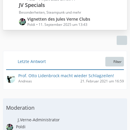
ä
B
JV Specials
t
g
e
z
Besonderheiten, Steampunk und mehr
e
i
t
L
Vignetten des Jules Verne Clubs
t
e
e
Poldi
11. September 2025 um 13:43
r
B
t
ä
e
z
g
i
t
e
t
e
r
B
ä
e
Letzte Antwort
Filter
g
i
e
t
Prof. Otto Lidenbrock macht wieder Schlagzeilen!
r
Andreas
21. Februar 2021 um 16:59
ä
g
e
Moderation
J.Verne-Administrator
Poldi