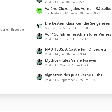
Poldi
12. Juni 2026 um 15:45
e
t
Valérie Cluzel: Jules Verne – Rätselb
Stahlelefant
10. Januar 2026 um 19:21
z
t
L
Die besten Klassiker, die Sie gelesen haben
e
Andreas
2. Mai 2023 um 15:08
e
der ein Brettspiel
B
t
Vor 150 Jahren erschien Jules Vernes „Reise um die Welt i
e
Poldi
14. April 2023 um 17:30
z
i
t
t
L
NAUTILUS: A Castle Full Of Secrets
e
r
Poldi
14. Juni 2026 um 09:44
e
B
ä
t
Mythos - Jules Verne Forever
e
g
Poldi
12. März 2025 um 13:24
z
i
e
t
t
L
Vignetten des Jules Verne Clubs
e
r
Poldi
11. September 2025 um 13:43
e
B
ä
t
e
g
z
i
e
t
t
e
r
B
ä