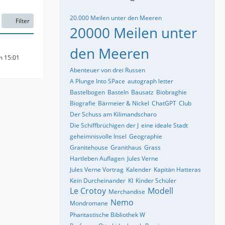
20.000 Meilen unter den Meeren
Filter
20000 Meilen unter
den Meeren
m 15:01
Abenteuer von drei Russen
A Plunge Into SPace
autograph letter
Bastelbogen
Basteln
Bausatz
Biobraghie
Biografie
Bärmeier & Nickel
ChatGPT
Club
Der Schuss am Kilimandscharo
Die Schiffbrüchigen der J
eine ideale Stadt
geheimnisvolle Insel
Geographie
Granitehouse
Granithaus
Grass
Hartleben Auflagen
Jules Verne
Jules Verne Vortrag
Kalender
Kapitän Hatteras
Kein Durcheinander
KI
Kinder Schüler
Le Crotoy
Modell
Merchandise
Nemo
Mondromane
Phantastische Bibliothek W