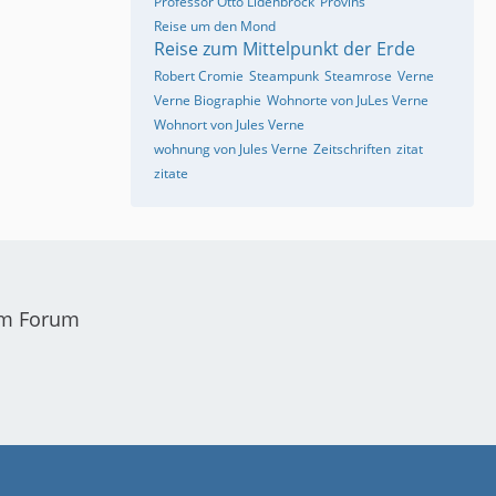
Professor Otto Lidenbrock
Provins
Reise um den Mond
Reise zum Mittelpunkt der Erde
Robert Cromie
Steampunk
Steamrose
Verne
Verne Biographie
Wohnorte von JuLes Verne
Wohnort von Jules Verne
wohnung von Jules Verne
Zeitschriften
zitat
zitate
em Forum