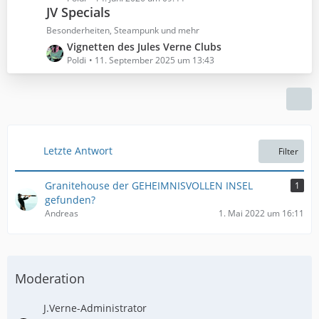
ä
B
JV Specials
t
g
e
z
Besonderheiten, Steampunk und mehr
e
i
t
L
Vignetten des Jules Verne Clubs
t
e
e
Poldi
11. September 2025 um 13:43
r
B
t
ä
e
z
g
i
t
e
t
e
r
B
ä
e
Letzte Antwort
Filter
g
i
e
t
Granitehouse der GEHEIMNISVOLLEN INSEL
1
r
gefunden?
ä
Andreas
1. Mai 2022 um 16:11
g
e
Moderation
J.Verne-Administrator