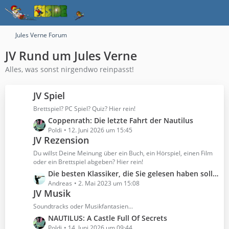
Jules Verne Forum
JV Rund um Jules Verne
Alles, was sonst nirgendwo reinpasst!
JV Spiel
Brettspiel? PC Spiel? Quiz? Hier rein!
L
Coppenrath: Die letzte Fahrt der Nautilus
e
Poldi
12. Juni 2026 um 15:45
JV Rezension
t
z
Du willst Deine Meinung über ein Buch, ein Hörspiel, einen Film
t
oder ein Brettspiel abgeben? Hier rein!
e
L
Die besten Klassiker, die Sie gelesen haben sollten
B
e
Andreas
2. Mai 2023 um 15:08
e
JV Musik
t
i
z
Soundtracks oder Musikfantasien...
t
t
L
NAUTILUS: A Castle Full Of Secrets
r
e
e
Poldi
14. Juni 2026 um 09:44