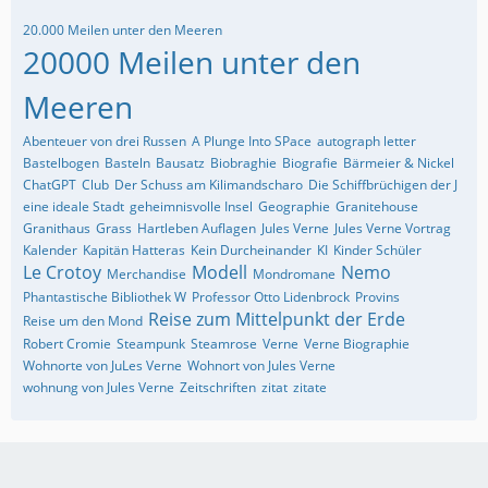
20.000 Meilen unter den Meeren
20000 Meilen unter den
Meeren
Abenteuer von drei Russen
A Plunge Into SPace
autograph letter
Bastelbogen
Basteln
Bausatz
Biobraghie
Biografie
Bärmeier & Nickel
ChatGPT
Club
Der Schuss am Kilimandscharo
Die Schiffbrüchigen der J
eine ideale Stadt
geheimnisvolle Insel
Geographie
Granitehouse
Granithaus
Grass
Hartleben Auflagen
Jules Verne
Jules Verne Vortrag
Kalender
Kapitän Hatteras
Kein Durcheinander
KI
Kinder Schüler
Le Crotoy
Modell
Nemo
Merchandise
Mondromane
Phantastische Bibliothek W
Professor Otto Lidenbrock
Provins
Reise zum Mittelpunkt der Erde
Reise um den Mond
Robert Cromie
Steampunk
Steamrose
Verne
Verne Biographie
Wohnorte von JuLes Verne
Wohnort von Jules Verne
wohnung von Jules Verne
Zeitschriften
zitat
zitate