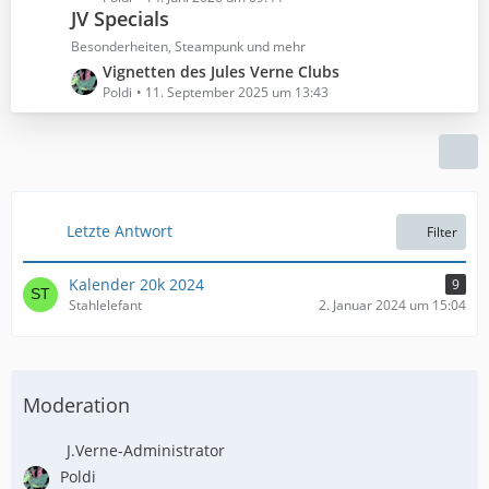
ä
B
JV Specials
t
g
e
z
Besonderheiten, Steampunk und mehr
e
i
t
L
Vignetten des Jules Verne Clubs
t
e
e
Poldi
11. September 2025 um 13:43
r
B
t
ä
e
z
g
i
t
e
t
e
r
B
ä
e
Letzte Antwort
Filter
g
i
e
t
Kalender 20k 2024
9
r
Stahlelefant
2. Januar 2024 um 15:04
ä
g
e
Moderation
J.Verne-Administrator
Poldi