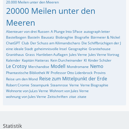
20.000 Meilen unter den Meeren
20000 Meilen unter den
Meeren
Abenteuer von drei Russen
A Plunge Into SPace
autograph letter
Bastelbogen
Basteln
Bausatz
Biobraghie
Biografie
Bärmeier & Nickel
ChatGPT
Club
Der Schuss am Kilimandscharo
Die Schiffbrüchigen der J
eine ideale Stadt
geheimnisvolle Insel
Geographie
Granitehouse
Granithaus
Grass
Hartleben Auflagen
Jules Verne
Jules Verne Vortrag
Kalender
Kapitän Hatteras
Kein Durcheinander
KI
Kinder Schüler
Le Crotoy
Modell
Nemo
Merchandise
Mondromane
Phantastische Bibliothek W
Professor Otto Lidenbrock
Provins
Reise zum Mittelpunkt der Erde
Reise um den Mond
Robert Cromie
Steampunk
Steamrose
Verne
Verne Biographie
Wohnorte von JuLes Verne
Wohnort von Jules Verne
wohnung von Jules Verne
Zeitschriften
zitat
zitate
Statistik