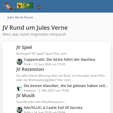
Jules Verne Forum
JV Rund um Jules Verne
Alles, was sonst nirgendwo reinpasst!
JV Spiel
Brettspiel? PC Spiel? Quiz? Hier rein!
L
Coppenrath: Die letzte Fahrt der Nautilus
e
Poldi
12. Juni 2026 um 15:45
JV Rezension
t
z
Du willst Deine Meinung über ein Buch, ein Hörspiel, einen Film
t
oder ein Brettspiel abgeben? Hier rein!
e
L
Die besten Klassiker, die Sie gelesen haben sollten
B
e
Andreas
2. Mai 2023 um 15:08
e
JV Musik
t
i
z
Soundtracks oder Musikfantasien...
t
t
L
NAUTILUS: A Castle Full Of Secrets
r
e
e
Poldi
14. Juni 2026 um 09:44