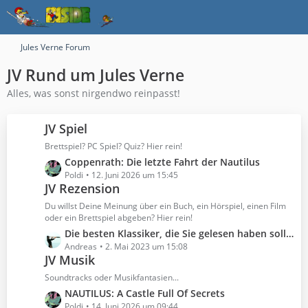
Jules Verne Forum
JV Rund um Jules Verne
Alles, was sonst nirgendwo reinpasst!
JV Spiel
Brettspiel? PC Spiel? Quiz? Hier rein!
L
Coppenrath: Die letzte Fahrt der Nautilus
e
Poldi
12. Juni 2026 um 15:45
JV Rezension
t
z
Du willst Deine Meinung über ein Buch, ein Hörspiel, einen Film
t
oder ein Brettspiel abgeben? Hier rein!
e
L
Die besten Klassiker, die Sie gelesen haben sollten
B
e
Andreas
2. Mai 2023 um 15:08
e
JV Musik
t
i
z
Soundtracks oder Musikfantasien...
t
t
L
NAUTILUS: A Castle Full Of Secrets
r
e
e
Poldi
14. Juni 2026 um 09:44