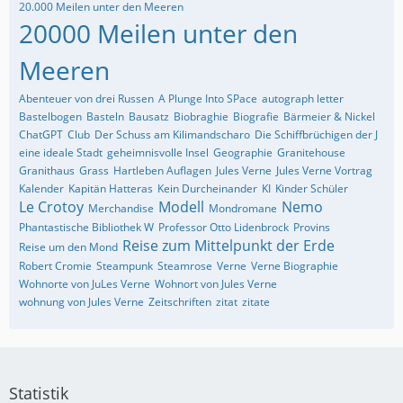
20.000 Meilen unter den Meeren
20000 Meilen unter den
Meeren
Abenteuer von drei Russen
A Plunge Into SPace
autograph letter
Bastelbogen
Basteln
Bausatz
Biobraghie
Biografie
Bärmeier & Nickel
ChatGPT
Club
Der Schuss am Kilimandscharo
Die Schiffbrüchigen der J
eine ideale Stadt
geheimnisvolle Insel
Geographie
Granitehouse
Granithaus
Grass
Hartleben Auflagen
Jules Verne
Jules Verne Vortrag
Kalender
Kapitän Hatteras
Kein Durcheinander
KI
Kinder Schüler
Le Crotoy
Modell
Nemo
Merchandise
Mondromane
Phantastische Bibliothek W
Professor Otto Lidenbrock
Provins
Reise zum Mittelpunkt der Erde
Reise um den Mond
Robert Cromie
Steampunk
Steamrose
Verne
Verne Biographie
Wohnorte von JuLes Verne
Wohnort von Jules Verne
wohnung von Jules Verne
Zeitschriften
zitat
zitate
Statistik