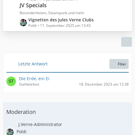
ä
B
JV Specials
t
g
e
z
Besonderheiten, Steampunk und mehr
e
i
t
L
Vignetten des Jules Verne Clubs
t
e
e
Poldi
11. September 2025 um 13:43
r
B
t
ä
e
z
g
i
t
e
t
e
r
B
ä
e
Letzte Antwort
Filter
g
i
e
t
Die Erde, ein Ei
r
Stahlelefant
18. Dezember 2023 um 12:38
ä
g
e
Moderation
J.Verne-Administrator
Poldi