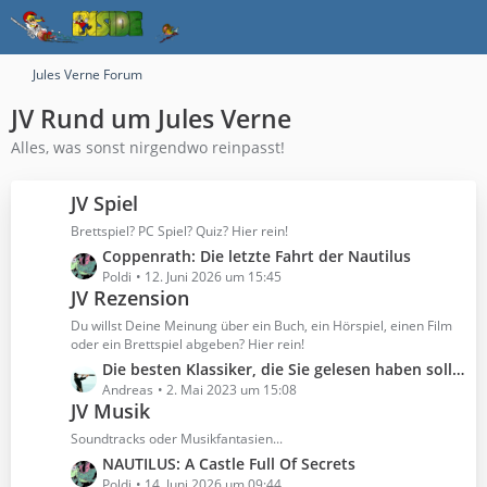
Jules Verne Forum
JV Rund um Jules Verne
Alles, was sonst nirgendwo reinpasst!
JV Spiel
Brettspiel? PC Spiel? Quiz? Hier rein!
L
Coppenrath: Die letzte Fahrt der Nautilus
e
Poldi
12. Juni 2026 um 15:45
JV Rezension
t
z
Du willst Deine Meinung über ein Buch, ein Hörspiel, einen Film
t
oder ein Brettspiel abgeben? Hier rein!
e
L
Die besten Klassiker, die Sie gelesen haben sollten
B
e
Andreas
2. Mai 2023 um 15:08
e
JV Musik
t
i
z
Soundtracks oder Musikfantasien...
t
t
L
NAUTILUS: A Castle Full Of Secrets
r
e
e
Poldi
14. Juni 2026 um 09:44