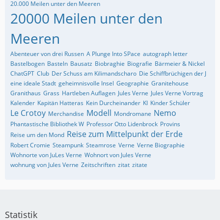
20.000 Meilen unter den Meeren
20000 Meilen unter den
Meeren
Abenteuer von drei Russen
A Plunge Into SPace
autograph letter
Bastelbogen
Basteln
Bausatz
Biobraghie
Biografie
Bärmeier & Nickel
ChatGPT
Club
Der Schuss am Kilimandscharo
Die Schiffbrüchigen der J
eine ideale Stadt
geheimnisvolle Insel
Geographie
Granitehouse
Granithaus
Grass
Hartleben Auflagen
Jules Verne
Jules Verne Vortrag
Kalender
Kapitän Hatteras
Kein Durcheinander
KI
Kinder Schüler
Le Crotoy
Modell
Nemo
Merchandise
Mondromane
Phantastische Bibliothek W
Professor Otto Lidenbrock
Provins
Reise zum Mittelpunkt der Erde
Reise um den Mond
Robert Cromie
Steampunk
Steamrose
Verne
Verne Biographie
Wohnorte von JuLes Verne
Wohnort von Jules Verne
wohnung von Jules Verne
Zeitschriften
zitat
zitate
Statistik