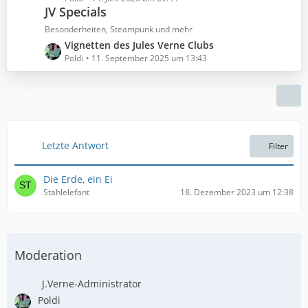
ä
B
JV Specials
t
g
e
z
Besonderheiten, Steampunk und mehr
e
i
t
L
Vignetten des Jules Verne Clubs
t
e
e
Poldi
11. September 2025 um 13:43
r
B
t
ä
e
z
g
i
t
e
t
e
r
B
ä
e
Letzte Antwort
Filter
g
i
e
t
Die Erde, ein Ei
r
Stahlelefant
18. Dezember 2023 um 12:38
ä
g
e
Moderation
J.Verne-Administrator
Poldi