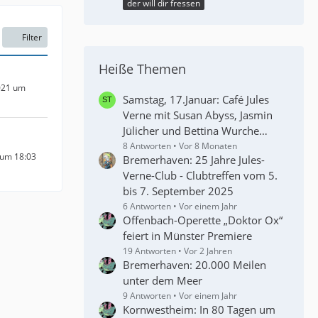
der will dir fressen
Filter
Heiße Themen
021 um
Samstag, 17.Januar: Café Jules
Verne mit Susan Abyss, Jasmin
Jülicher und Bettina Wurche…
8 Antworten
Vor 8 Monaten
 um 18:03
Bremerhaven: 25 Jahre Jules-
Verne-Club - Clubtreffen vom 5.
bis 7. September 2025
6 Antworten
Vor einem Jahr
Offenbach-Operette „Doktor Ox“
feiert in Münster Premiere
19 Antworten
Vor 2 Jahren
Bremerhaven: 20.000 Meilen
unter dem Meer
9 Antworten
Vor einem Jahr
Kornwestheim: In 80 Tagen um