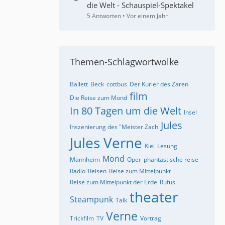
die Welt - Schauspiel-Spektakel
5 Antworten
Vor einem Jahr
Themen-Schlagwortwolke
Ballett
Beck
cottbus
Der Kurier des Zaren
film
Die Reise zum Mond
In 80 Tagen um die Welt
Insel
Jules
Inszenierung des "Meister Zach
Jules Verne
Kiel
Lesung
Mond
Mannheim
Oper
phantastische reise
Radio
Reisen
Reise zum Mittelpunkt
Reise zum Mittelpunkt der Erde
Rufus
theater
Steampunk
Talk
Verne
Trickfilm
TV
Vortrag