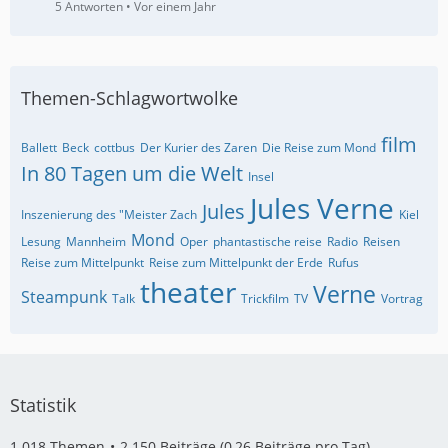
5 Antworten
Vor einem Jahr
Themen-Schlagwortwolke
film
Ballett
Beck
cottbus
Der Kurier des Zaren
Die Reise zum Mond
In 80 Tagen um die Welt
Insel
Jules Verne
Jules
Inszenierung des "Meister Zach
Kiel
Mond
Lesung
Mannheim
Oper
phantastische reise
Radio
Reisen
Reise zum Mittelpunkt
Reise zum Mittelpunkt der Erde
Rufus
theater
Verne
Steampunk
Talk
Trickfilm
TV
Vortrag
Statistik
1.018 Themen
2.150 Beiträge (0,26 Beiträge pro Tag)