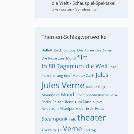
die Welt - Schauspiel-Spektakel
5 Antworten
Vor einem Jahr
Themen-Schlagwortwolke
Ballett
Beck
cottbus
Der Kurier des Zaren
film
Die Reise zum Mond
In 80 Tagen um die Welt
Insel
Jules
Inszenierung des "Meister Zach
Jules Verne
Kiel
Lesung
Mond
Mannheim
Oper
phantastische reise
Radio
Reisen
Reise zum Mittelpunkt
Reise zum Mittelpunkt der Erde
Rufus
theater
Steampunk
Talk
Verne
Trickfilm
TV
Vortrag