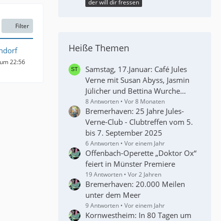
der will dir fressen
Filter
Heiße Themen
ndorf
 um 22:56
Samstag, 17.Januar: Café Jules
Verne mit Susan Abyss, Jasmin
Jülicher und Bettina Wurche…
8 Antworten
Vor 8 Monaten
Bremerhaven: 25 Jahre Jules-
Verne-Club - Clubtreffen vom 5.
bis 7. September 2025
6 Antworten
Vor einem Jahr
Offenbach-Operette „Doktor Ox“
feiert in Münster Premiere
19 Antworten
Vor 2 Jahren
Bremerhaven: 20.000 Meilen
unter dem Meer
9 Antworten
Vor einem Jahr
Kornwestheim: In 80 Tagen um