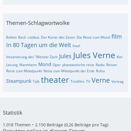
Themen-Schlagwortwolke
film
Ballett
Beck
cottbus
Der Kurier des Zaren
Die Reise zum Mond
In 80 Tagen um die Welt
Insel
Jules Verne
Jules
Inszenierung des "Meister Zach
Kiel
Mond
Lesung
Mannheim
Oper
phantastische reise
Radio
Reisen
Reise zum Mittelpunkt
Reise zum Mittelpunkt der Erde
Rufus
theater
Verne
Steampunk
Talk
Trickfilm
TV
Vortrag
Statistik
1.018 Themen
2.150 Beiträge (0,26 Beiträge pro Tag)