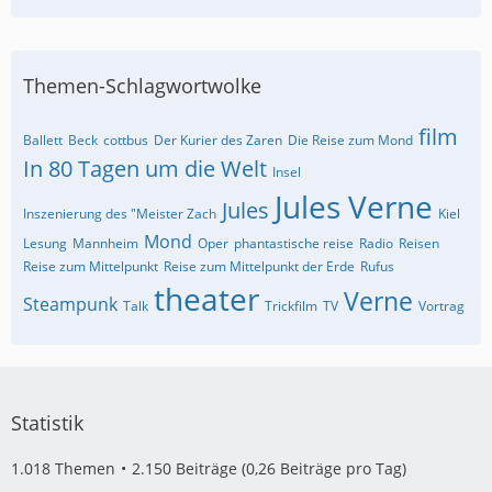
Themen-Schlagwortwolke
film
Ballett
Beck
cottbus
Der Kurier des Zaren
Die Reise zum Mond
In 80 Tagen um die Welt
Insel
Jules Verne
Jules
Inszenierung des "Meister Zach
Kiel
Mond
Lesung
Mannheim
Oper
phantastische reise
Radio
Reisen
Reise zum Mittelpunkt
Reise zum Mittelpunkt der Erde
Rufus
theater
Verne
Steampunk
Talk
Trickfilm
TV
Vortrag
Statistik
1.018 Themen
2.150 Beiträge (0,26 Beiträge pro Tag)