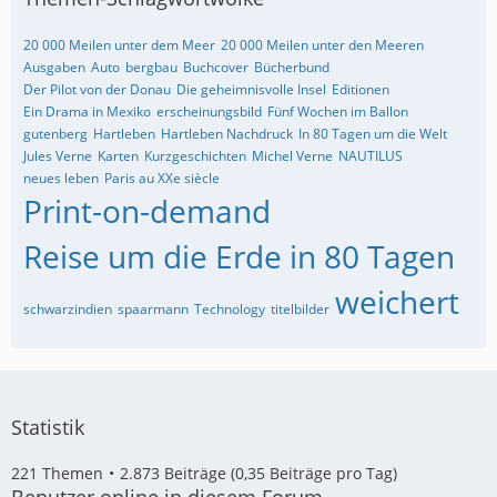
20 000 Meilen unter dem Meer
20 000 Meilen unter den Meeren
Ausgaben
Auto
bergbau
Buchcover
Bücherbund
Der Pilot von der Donau
Die geheimnisvolle Insel
Editionen
Ein Drama in Mexiko
erscheinungsbild
Fünf Wochen im Ballon
gutenberg
Hartleben
Hartleben Nachdruck
In 80 Tagen um die Welt
Jules Verne
Karten
Kurzgeschichten
Michel Verne
NAUTILUS
neues leben
Paris au XXe siècle
Print-on-demand
Reise um die Erde in 80 Tagen
weichert
schwarzindien
spaarmann
Technology
titelbilder
Statistik
221 Themen
2.873 Beiträge (0,35 Beiträge pro Tag)