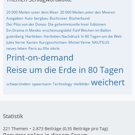
20 000 Meilen unter dem Meer
20 000 Meilen unter den Meeren
Ausgaben
Auto
bergbau
Buchcover
Bücherbund
Der Pilot von der Donau
Die geheimnisvolle Insel
Editionen
Ein Drama in Mexiko
erscheinungsbild
Fünf Wochen im Ballon
gutenberg
Hartleben
Hartleben Nachdruck
In 80 Tagen um die Welt
Jules Verne
Karten
Kurzgeschichten
Michel Verne
NAUTILUS
neues leben
Paris au XXe siècle
Print-on-demand
Reise um die Erde in 80 Tagen
weichert
schwarzindien
spaarmann
Technology
titelbilder
Statistik
221 Themen
2.873 Beiträge (0,35 Beiträge pro Tag)