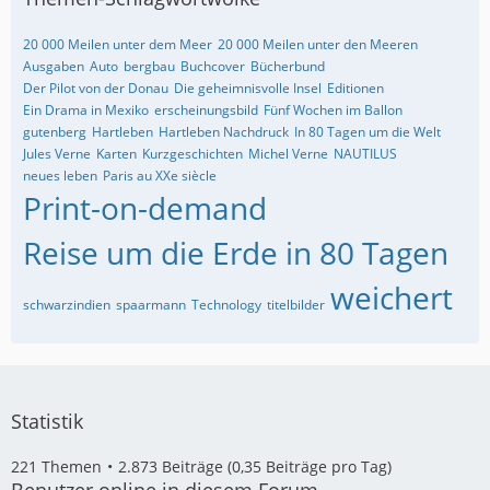
20 000 Meilen unter dem Meer
20 000 Meilen unter den Meeren
Ausgaben
Auto
bergbau
Buchcover
Bücherbund
Der Pilot von der Donau
Die geheimnisvolle Insel
Editionen
Ein Drama in Mexiko
erscheinungsbild
Fünf Wochen im Ballon
gutenberg
Hartleben
Hartleben Nachdruck
In 80 Tagen um die Welt
Jules Verne
Karten
Kurzgeschichten
Michel Verne
NAUTILUS
neues leben
Paris au XXe siècle
Print-on-demand
Reise um die Erde in 80 Tagen
weichert
schwarzindien
spaarmann
Technology
titelbilder
Statistik
221 Themen
2.873 Beiträge (0,35 Beiträge pro Tag)