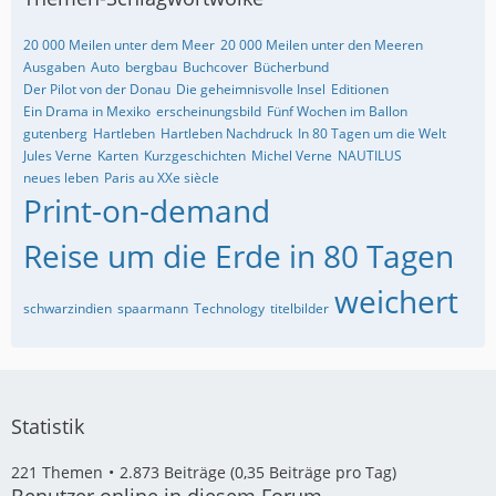
20 000 Meilen unter dem Meer
20 000 Meilen unter den Meeren
Ausgaben
Auto
bergbau
Buchcover
Bücherbund
Der Pilot von der Donau
Die geheimnisvolle Insel
Editionen
Ein Drama in Mexiko
erscheinungsbild
Fünf Wochen im Ballon
gutenberg
Hartleben
Hartleben Nachdruck
In 80 Tagen um die Welt
Jules Verne
Karten
Kurzgeschichten
Michel Verne
NAUTILUS
neues leben
Paris au XXe siècle
Print-on-demand
Reise um die Erde in 80 Tagen
weichert
schwarzindien
spaarmann
Technology
titelbilder
Statistik
221 Themen
2.873 Beiträge (0,35 Beiträge pro Tag)