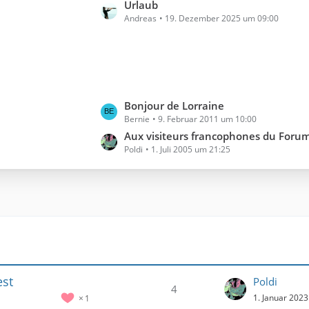
t
Urlaub
Andreas
19. Dezember 2025 um 09:00
z
t
e
B
e
i
L
Bonjour de Lorraine
t
Bernie
9. Februar 2011 um 10:00
e
r
t
Aux visiteurs francophones du Forum Jul
ä
Poldi
1. Juli 2005 um 21:25
z
g
t
e
e
B
e
i
t
r
ä
est
Poldi
g
4
1. Januar 202
1
e