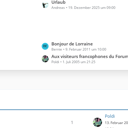
t
Urlaub
Andreas
19. Dezember 2025 um 09:00
z
t
e
B
e
i
L
Bonjour de Lorraine
t
Bernie
9. Februar 2011 um 10:00
e
r
t
Aux visiteurs francophones du Forum Jul
ä
Poldi
1. Juli 2005 um 21:25
z
g
t
e
e
B
e
i
t
r
ä
Poldi
g
1
13. Februar 2
e