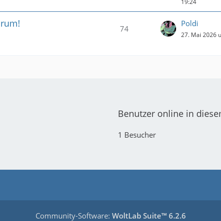
19:24
orum!
Poldi
74
27. Mai 2026 
Benutzer online in dies
1 Besucher
Community-Software:
WoltLab Suite™ 6.2.6