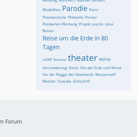
Kleidung
Kommerz
Mathias Sandorf
Parodie
Modellbau
Pazin
Phantastische
Philatelie
Pionier
Postkarten Werbung
Projekt
puzzle
reise
Reisen
Reise um die Erde in 80
Tagen
theater
Verne
schiff
Science
Verschwörung
Vision
Von der Erde zum Mond
Vor der Flagge des Vaterlands
Wasserstoff
Wetzlar
Youtube
Zeitschrift
em Forum