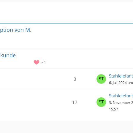
aption von M.
sekunde
1
Stahlelefant
3
6. Juli 2024 u
Stahlelefant
17
3. November 
15:57