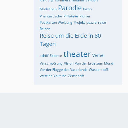
Kleidung
Kommerz
Mathias Sandorf
Parodie
Modellbau
Pazin
Phantastische
Philatelie
Pionier
Postkarten Werbung
Projekt
puzzle
reise
Reisen
Reise um die Erde in 80
Tagen
theater
Verne
schiff
Science
Verschwörung
Vision
Von der Erde zum Mond
Vor der Flagge des Vaterlands
Wasserstoff
Wetzlar
Youtube
Zeitschrift