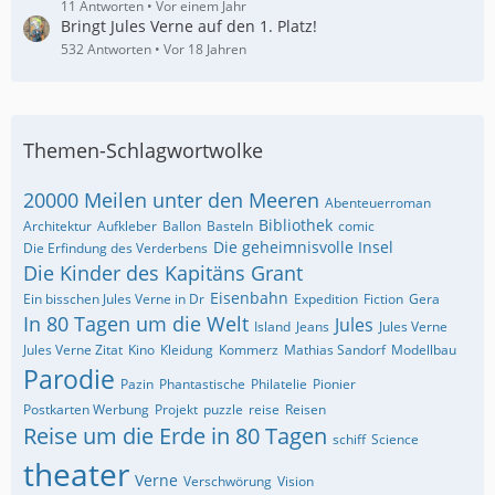
11 Antworten
Vor einem Jahr
Bringt Jules Verne auf den 1. Platz!
532 Antworten
Vor 18 Jahren
Themen-Schlagwortwolke
20000 Meilen unter den Meeren
Abenteuerroman
Bibliothek
Architektur
Aufkleber
Ballon
Basteln
comic
Die geheimnisvolle Insel
Die Erfindung des Verderbens
Die Kinder des Kapitäns Grant
Eisenbahn
Ein bisschen Jules Verne in Dr
Expedition
Fiction
Gera
In 80 Tagen um die Welt
Jules
Island
Jeans
Jules Verne
Jules Verne Zitat
Kino
Kleidung
Kommerz
Mathias Sandorf
Modellbau
Parodie
Pazin
Phantastische
Philatelie
Pionier
Postkarten Werbung
Projekt
puzzle
reise
Reisen
Reise um die Erde in 80 Tagen
schiff
Science
theater
Verne
Verschwörung
Vision