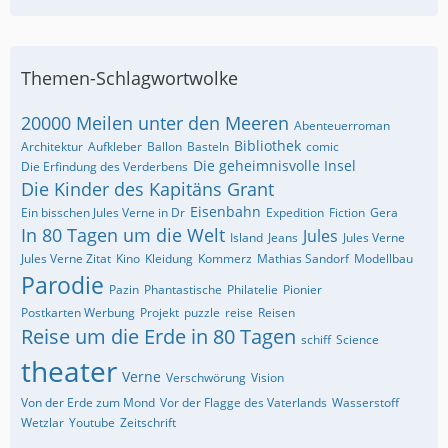
Themen-Schlagwortwolke
20000 Meilen unter den Meeren
Abenteuerroman
Bibliothek
Architektur
Aufkleber
Ballon
Basteln
comic
Die geheimnisvolle Insel
Die Erfindung des Verderbens
Die Kinder des Kapitäns Grant
Eisenbahn
Ein bisschen Jules Verne in Dr
Expedition
Fiction
Gera
In 80 Tagen um die Welt
Jules
Island
Jeans
Jules Verne
Jules Verne Zitat
Kino
Kleidung
Kommerz
Mathias Sandorf
Modellbau
Parodie
Pazin
Phantastische
Philatelie
Pionier
Postkarten Werbung
Projekt
puzzle
reise
Reisen
Reise um die Erde in 80 Tagen
schiff
Science
theater
Verne
Verschwörung
Vision
Von der Erde zum Mond
Vor der Flagge des Vaterlands
Wasserstoff
Wetzlar
Youtube
Zeitschrift