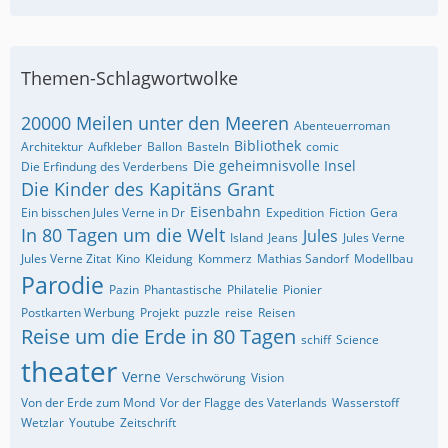
Themen-Schlagwortwolke
20000 Meilen unter den Meeren
Abenteuerroman
Bibliothek
Architektur
Aufkleber
Ballon
Basteln
comic
Die geheimnisvolle Insel
Die Erfindung des Verderbens
Die Kinder des Kapitäns Grant
Eisenbahn
Ein bisschen Jules Verne in Dr
Expedition
Fiction
Gera
In 80 Tagen um die Welt
Jules
Island
Jeans
Jules Verne
Jules Verne Zitat
Kino
Kleidung
Kommerz
Mathias Sandorf
Modellbau
Parodie
Pazin
Phantastische
Philatelie
Pionier
Postkarten Werbung
Projekt
puzzle
reise
Reisen
Reise um die Erde in 80 Tagen
schiff
Science
theater
Verne
Verschwörung
Vision
Von der Erde zum Mond
Vor der Flagge des Vaterlands
Wasserstoff
Wetzlar
Youtube
Zeitschrift