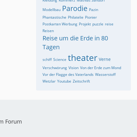
Kleidung
Kommerz
Mathias Sandorf
Parodie
Modellbau
Pazin
Phantastische
Philatelie
Pionier
Postkarten Werbung
Projekt
puzzle
reise
Reisen
Reise um die Erde in 80
Tagen
theater
Verne
schiff
Science
Verschwörung
Vision
Von der Erde zum Mond
Vor der Flagge des Vaterlands
Wasserstoff
Wetzlar
Youtube
Zeitschrift
em Forum