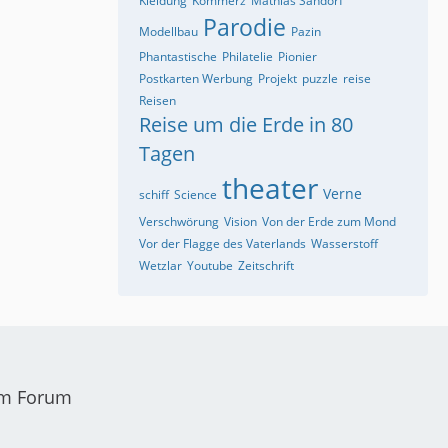
Kleidung
Kommerz
Mathias Sandorf
Parodie
Modellbau
Pazin
Phantastische
Philatelie
Pionier
Postkarten Werbung
Projekt
puzzle
reise
Reisen
Reise um die Erde in 80
Tagen
theater
Verne
schiff
Science
Verschwörung
Vision
Von der Erde zum Mond
Vor der Flagge des Vaterlands
Wasserstoff
Wetzlar
Youtube
Zeitschrift
em Forum