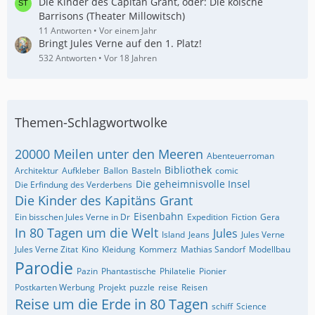
Die Kinder des Capitän Grant, oder: Die kölsche
Barrisons (Theater Millowitsch)
11 Antworten
Vor einem Jahr
Bringt Jules Verne auf den 1. Platz!
532 Antworten
Vor 18 Jahren
Themen-Schlagwortwolke
20000 Meilen unter den Meeren
Abenteuerroman
Bibliothek
Architektur
Aufkleber
Ballon
Basteln
comic
Die geheimnisvolle Insel
Die Erfindung des Verderbens
Die Kinder des Kapitäns Grant
Eisenbahn
Ein bisschen Jules Verne in Dr
Expedition
Fiction
Gera
In 80 Tagen um die Welt
Jules
Island
Jeans
Jules Verne
Jules Verne Zitat
Kino
Kleidung
Kommerz
Mathias Sandorf
Modellbau
Parodie
Pazin
Phantastische
Philatelie
Pionier
Postkarten Werbung
Projekt
puzzle
reise
Reisen
Reise um die Erde in 80 Tagen
schiff
Science