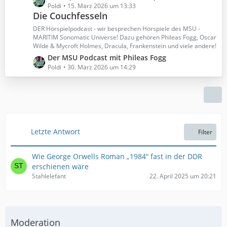
e
e
Poldi
15. März 2026 um 13:33
r
B
Die Couchfesseln
t
ä
e
z
DER Hörspielpodcast - wir besprechen Hörspiele des MSU -
g
i
t
MARITIM Sonomatic Universe! Dazu gehören Phileas Fogg, Oscar
e
t
Wilde & Mycroft Holmes, Dracula, Frankenstein und viele andere!
e
r
B
L
Der MSU Podcast mit Phileas Fogg
ä
e
e
Poldi
30. März 2026 um 14:29
g
i
t
e
t
z
r
t
ä
e
g
B
e
e
Letzte Antwort
Filter
i
t
Wie George Orwells Roman „1984“ fast in der DDR
r
erschienen wäre
ä
Stahlelefant
22. April 2025 um 20:21
g
e
Moderation