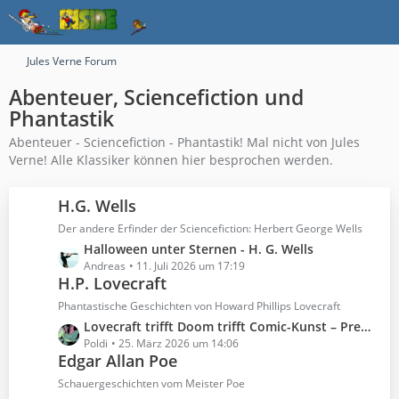
Jules Verne Forum
Abenteuer, Sciencefiction und
Phantastik
Abenteuer - Sciencefiction - Phantastik! Mal nicht von Jules
Verne! Alle Klassiker können hier besprochen werden.
H.G. Wells
Der andere Erfinder der Sciencefiction: Herbert George Wells
L
Halloween unter Sternen - H. G. Wells
e
Andreas
11. Juli 2026 um 17:19
H.P. Lovecraft
t
z
Phantastische Geschichten von Howard Phillips Lovecraft
t
L
Lovecraft trifft Doom trifft Comic-Kunst – Premiere in Berlin
e
e
Poldi
25. März 2026 um 14:06
B
Edgar Allan Poe
t
e
z
Schauergeschichten vom Meister Poe
i
t