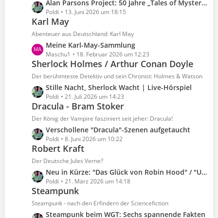
L
Alan Parsons Project: 50 Jahre „Tales of Mystery and Imagination“
t
e
e
Poldi
13. Juni 2026 um 18:15
r
B
Karl May
t
ä
e
z
Abenteuer aus Deutschland: Karl May
g
i
t
e
L
Meine Karl-May-Sammlung
t
e
e
Maschu1
18. Februar 2026 um 12:23
r
B
Sherlock Holmes / Arthur Conan Doyle
t
ä
e
z
Der berühmteste Detektiv und sein Chronist: Holmes & Watson
g
i
t
e
L
Stille Nacht, Sherlock Wacht | Live-Hörspiel
t
e
e
Poldi
21. Juli 2026 um 14:23
r
B
Dracula - Bram Stoker
t
ä
e
z
Der König der Vampire fasziniert seit jeher: Dracula!
g
i
t
e
L
Verschollene "Dracula"-Szenen aufgetaucht
t
e
e
Poldi
8. Juni 2026 um 10:22
r
B
Robert Kraft
t
ä
e
z
Der Deutsche Jules Verne?
g
i
t
e
L
Neu in Kürze: "Das Glück von Robin Hood" / "Untersee-Teufel"
t
e
e
Poldi
21. März 2026 um 14:18
r
B
Steampunk
t
ä
e
z
Steampunk - nach den Erfindern der Sciencefiction
g
i
t
e
L
Steampunk beim WGT: Sechs spannende Fakten
t