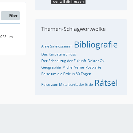
der will dir fressen
Filter
Themen-Schlagwortwolke
2023 um
Bibliografie
Arne Saknussemm
Das Karpatenschloss
Der Schnellzug der Zukunft
Doktor Ox
Geographie
Michel Verne
Postkarte
Reise um die Erde in 80 Tagen
Rätsel
Reise zum Mittelpunkt der Erde