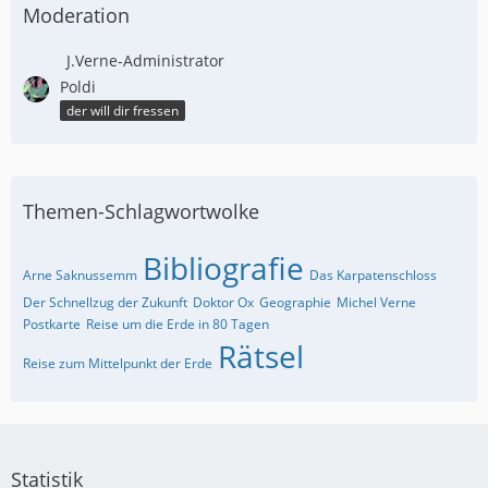
Moderation
J.Verne-Administrator
Poldi
der will dir fressen
Themen-Schlagwortwolke
Bibliografie
Arne Saknussemm
Das Karpatenschloss
Der Schnellzug der Zukunft
Doktor Ox
Geographie
Michel Verne
Postkarte
Reise um die Erde in 80 Tagen
Rätsel
Reise zum Mittelpunkt der Erde
Statistik