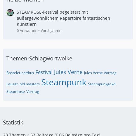
STEAMROSE-Festival begeistert mit
außergewöhnlichem Repertoire fantastischen
Künstlern
6 Antworten
Vor 2 Jahren
Themen-Schlagwortwolke
Jules Verne
Festival
Bastelei
cottbus
Jules Verne Vortrag
Steampunk
Lausitz
old masters
Steampunkgekd
Steamrose
Vortrag
Statistik
28 Themen
53 Beiträge (0,06 Beiträge pro Tag)