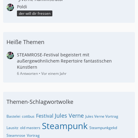
Poldi
der will dir fressen
Heiße Themen
STEAMROSE-Festival begeistert mit
außergewöhnlichem Repertoire fantastischen
Künstlern
6 Antworten
Vor einem Jahr
Themen-Schlagwortwolke
Jules Verne
Festival
Bastelei
cottbus
Jules Verne Vortrag
Steampunk
Lausitz
old masters
Steampunkgekd
Steamrose
Vortrag