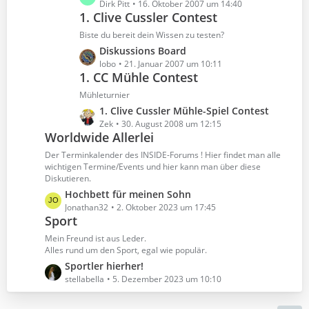
g
e
Dirk Pitt
16. Oktober 2007 um 14:40
i
e
1. Clive Cussler Contest
t
t
z
r
Biste du bereit dein Wissen zu testen?
t
ä
L
Diskussions Board
e
g
e
lobo
21. Januar 2007 um 10:11
B
e
1. CC Mühle Contest
t
e
z
Mühleturnier
i
t
L
1. Clive Cussler Mühle-Spiel Contest
t
e
e
Zek
30. August 2008 um 12:15
r
B
Worldwide Allerlei
t
ä
e
z
Der Terminkalender des INSIDE-Forums ! Hier findet man alle
g
i
t
wichtigen Termine/Events und hier kann man über diese
e
t
Diskutieren.
e
r
B
L
Hochbett für meinen Sohn
ä
e
e
Jonathan32
2. Oktober 2023 um 17:45
g
Sport
i
t
e
t
z
Mein Freund ist aus Leder.
r
t
Alles rund um den Sport, egal wie populär.
ä
e
L
Sportler hierher!
g
B
e
stellabella
5. Dezember 2023 um 10:10
e
e
t
i
z