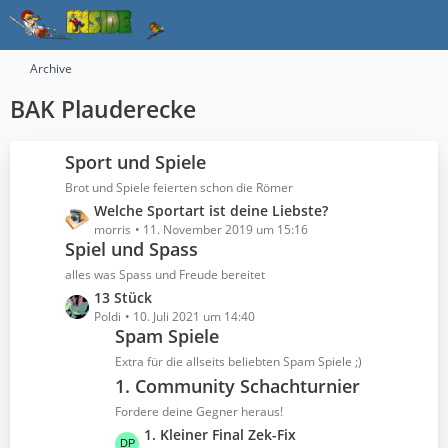
Archive
BAK Plauderecke
Sport und Spiele
Brot und Spiele feierten schon die Römer
L
Welche Sportart ist deine Liebste?
e
morris
11. November 2019 um 15:16
Spiel und Spass
t
z
alles was Spass und Freude bereitet
t
L
13 Stück
e
e
Poldi
10. Juli 2021 um 14:40
B
Spam Spiele
t
e
z
Extra für die allseits beliebten Spam Spiele ;)
i
t
1. Community Schachturnier
t
e
r
Fordere deine Gegner heraus!
B
ä
L
1. Kleiner Final Zek-Fix
e