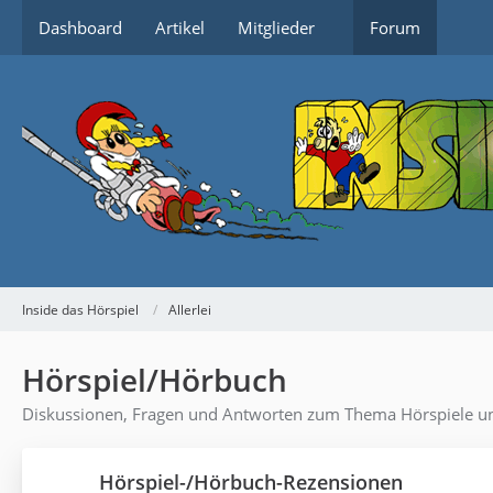
Dashboard
Artikel
Mitglieder
Forum
Inside das Hörspiel
Allerlei
Hörspiel/Hörbuch
Diskussionen, Fragen und Antworten zum Thema Hörspiele u
Hörspiel-/Hörbuch-Rezensionen