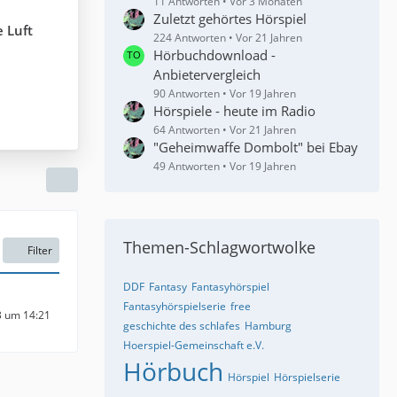
11 Antworten
Vor 3 Monaten
Zuletzt gehörtes Hörspiel
e Luft
224 Antworten
Vor 21 Jahren
Hörbuchdownload -
Anbietervergleich
90 Antworten
Vor 19 Jahren
Hörspiele - heute im Radio
64 Antworten
Vor 21 Jahren
"Geheimwaffe Dombolt" bei Ebay
49 Antworten
Vor 19 Jahren
Themen-Schlagwortwolke
Filter
DDF
Fantasy
Fantasyhörspiel
Fantasyhörspielserie
free
3 um 14:21
geschichte des schlafes
Hamburg
Hoerspiel-Gemeinschaft e.V.
Hörbuch
Hörspiel
Hörspielserie