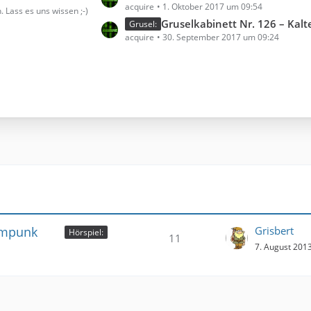
acquire
1. Oktober 2017 um 09:54
e
. Lass es uns wissen ;-)
t
Gruselkabinett Nr. 126 – Kalt
Grusel:
acquire
30. September 2017 um 09:24
z
t
e
B
e
i
t
r
ä
g
e
eampunk
Grisbert
Hörspiel:
11
7. August 201