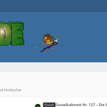
nd Hörbücher
L
Gruselkabinett Nr. 127 – Die Fakten im Fa
Grusel: