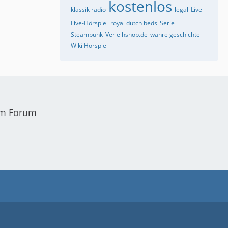
kostenlos
klassik radio
legal
Live
Live-Hörspiel
royal dutch beds
Serie
Steampunk
Verleihshop.de
wahre geschichte
Wiki Hörspiel
em Forum