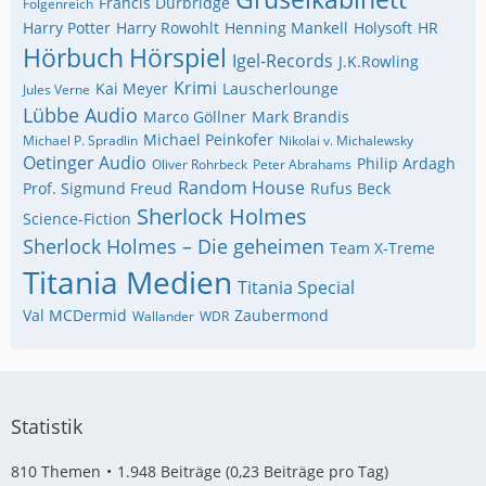
Francis Durbridge
Folgenreich
Harry Potter
Harry Rowohlt
Henning Mankell
Holysoft
HR
Hörbuch
Hörspiel
Igel-Records
J.K.Rowling
Krimi
Kai Meyer
Lauscherlounge
Jules Verne
Lübbe Audio
Marco Göllner
Mark Brandis
Michael Peinkofer
Michael P. Spradlin
Nikolai v. Michalewsky
Oetinger Audio
Philip Ardagh
Oliver Rohrbeck
Peter Abrahams
Random House
Prof. Sigmund Freud
Rufus Beck
Sherlock Holmes
Science-Fiction
Sherlock Holmes – Die geheimen
Team X-Treme
Titania Medien
Titania Special
Val MCDermid
Zaubermond
Wallander
WDR
Statistik
810 Themen
1.948 Beiträge (0,23 Beiträge pro Tag)