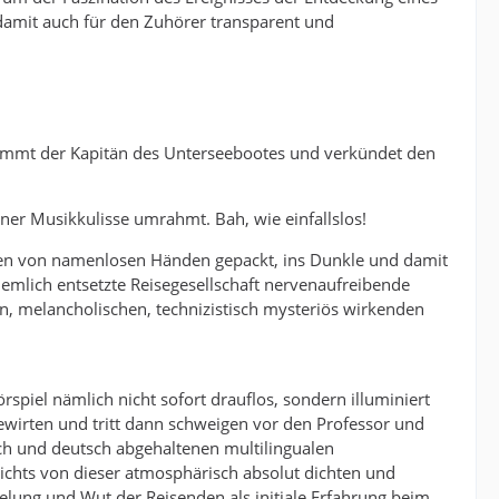
damit auch für den Zuhörer transparent und
ommt der Kapitän des Unterseebootes und verkündet den
ner Musikkulisse umrahmt. Bah, wie einfallslos!
den von namenlosen Händen gepackt, ins Dunkle und damit
iemlich entsetzte Reisegesellschaft nervenaufreibende
n, melancholischen, technizistisch mysteriös wirkenden
piel nämlich nicht sofort drauflos, sondern illuminiert
bewirten und tritt dann schweigen vor den Professor und
hisch und deutsch abgehaltenen multilingualen
ichts von dieser atmosphärisch absolut dichten und
elung und Wut der Reisenden als initiale Erfahrung beim