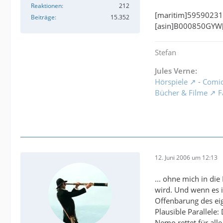
Reaktionen
212
[maritim]59590231
Beiträge
15.352
[asin]B000850GYW[
Stefan
Jules Verne:
Hörspiele
-
Comi
Bücher & Filme
F
12. Juni 2006 um 12:13
... ohne mich in die
wird. Und wenn es i
Offenbarung des eig
Plausible Parallele
Nemo rettet für all