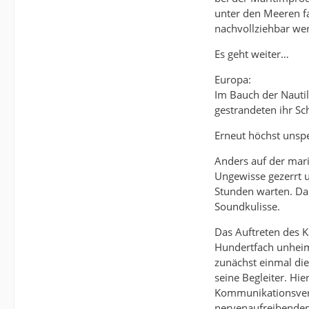
unter den Meeren f
nachvollziehbar wer
Es geht weiter…
Europa:
Im Bauch der Nauti
gestrandeten ihr Sch
Erneut höchst unspe
Anders auf der mar
Ungewisse gezerrt u
Stunden warten. Das
Soundkulisse.
Das Auftreten des 
Hundertfach unheiml
zunächst einmal die
seine Begleiter. Hie
Kommunikationsversu
nervenaufreibenden 