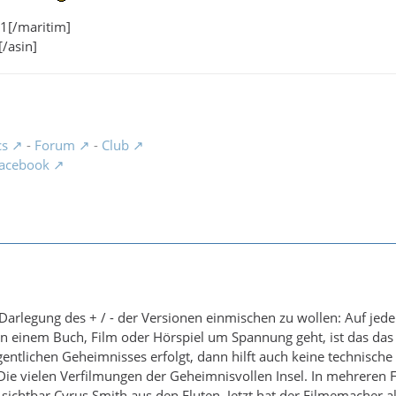
1[/maritim]
/asin]
cs
-
Forum
-
Club
acebook
 Darlegung des + / - der Versionen einmischen zu wollen: Auf jede
n einem Buch, Film oder Hörspiel um Spannung geht, ist das das
entlichen Geheimnisses erfolgt, dann hilft auch keine technische 
: Die vielen Verfilmungen der Geheimnisvollen Insel. In mehrere
e sichtbar Cyrus Smith aus den Fluten. Jetzt hat der Filmemacher 