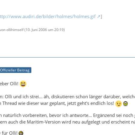
ttp://www.audiri.de/bilder/holmes/holmes.gif
]
von ollihimself (
10. Juni 2006 um 20:19
)
Offizieller Beitrag
eber Olli!
: Olli und ich strei... äh, diskutieren schon länger darüber, wel
 Thread wie dieser war geplant, jetzt geht's endlich los!
h natürlich vorbereiten, bevor ich antworte... Ergänzend sei noch
dern auch die Maritim-Version wird neu aufgelegt und erscheint 
 für Olli!