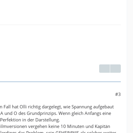
#3
n Fall hat Olli richtig dargelegt, wie Spannung aufgebaut
 A und O des Grundprinzips. Wenn gleich Anfangs eine
Perfektion in der Darstellung.
n Filmversionen vergehen keine 10 Minuten und Kapitän
allerdings das Problem, sein GEHEIMNIS als solches weiter