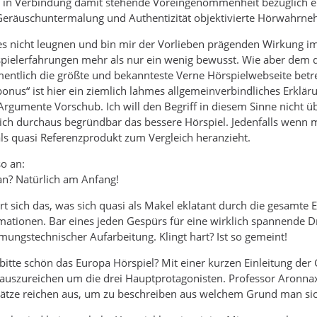
e in Verbindung damit stehende Voreingenommenheit bezüglich ei
eräuschuntermalung und Authentizität objektivierte Hörwahrne
dies nicht leugnen und bin mir der Vorlieben prägenden Wirkung i
rspielerfahrungen mehr als nur ein wenig bewusst. Wie aber dem
ntlich die größte und bekannteste Verne Hörspielwebseite bet
onus“ ist hier ein ziemlich lahmes allgemeinverbindliches Erkläru
rgumente Vorschub. Ich will den Begriff in diesem Sinne nicht üb
ich durchaus begründbar das bessere Hörspiel. Jedenfalls wenn 
ls quasi Referenzprodukt zum Vergleich heranzieht.
so an:
n? Natürlich am Anfang!
rt sich das, was sich quasi als Makel eklatant durch die gesamte 
ationen. Bar eines jeden Gespürs für eine wirklich spannende D
ngstechnischer Aufarbeitung. Klingt hart? Ist so gemeint!
bitte schön das Europa Hörspiel? Mit einer kurzen Einleitung de
 auszureichen um die drei Hauptprotagonisten. Professor Aronna
Sätze reichen aus, um zu beschreiben aus welchem Grund man sic