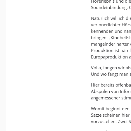
Hörerlebnis und di
Soundeinbindung, G
Natürlich will ich 
verinnerlichter Hö
kennenden und name
bringen. „Kindheitsb
mangelnder harter A
Produktion ist näml
Europaproduktion a
Voila, fangen wir al
Und wo fängt man a
Hier bereits offenba
Abspulen von Inform
angemessener stimmu
Womit beginnt den 
Sätze scheinen hier
vorzustellen. Zwei 