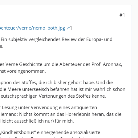
#1
abenteuer/verne/nemo_both.jpg
]
Ein subjektiv vergleichendes Review der Europa- und
e.
ules Verne Geschichte um die Abenteuer des Prof. Aronnax,
öchst voreingenommen.
tion des Stoffes, die ich bisher gehört habe. Und die
ie Meere unterseeisch befahren hat ist mir wahrlich schon
 deutschsprachigen Vertonungen des Stoffes kenne.
er Lesung unter Verwendung eines antiquierten
 Niemand: Nichts kommt an das Hörerlebnis heran, das die
eicht ausschließlich nur) für mich.
 „Kindheitsbonus“ einhergehende ansozialisierte