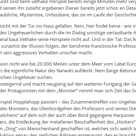
unkt sind beim vethake Hörspiel bereits einige Minuten mehr ver
seinen ihn zutiefst ergebenen Diener bereits jetzt schon en Detai
aubliche, Mysteriöse, Unfassbare, das sie im Laufe der Geschicht
 nicht mit der Tür ins Haus gefallen. Nein, hier findet keine - wie
 des Ungeheuerlichen durch die im Dialog unnötige verlautbarte 
banal baut Vethake seine Hörspiele nicht auf. Und in der Tat: Das 
unächst der Illusion folgen, der berühmte französische Profess
 sein aggressives Verhalten unsicher macht.
lusion nicht wie bei 20.000 Meilen unter dem Meer vom Label Eu
s die eigentliche Natur des Narwals aufdeckt. Nein (lange Betonun
ichen Ungeheuer suchen.
steigernd und macht neugierig auf den weiteren Fortgang der Ge
 der Protagonisten mit dem „Monster“ nimmt man sich Zeit das G
spiel Hopplahopp passiert – das Zusammentreffen von Ungeheue
f des Monsters, das Überbordgehen des Professors und seines Di
selchens“ auf dem sich der auch über Bord gegangene Harpunier N
rs, die Entdeckung der metallenen Beschaffenheit des „Höckers“
in „Ding“ von Menschenhand geschaffen ist, welches sich, welch 
uktion genau den zeitlichen Rahmen eingeräumt, den es braucht 