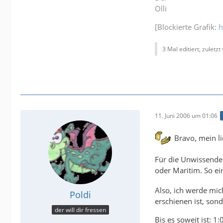
Olli
[Blockierte Grafik:
h
3 Mal editiert, zuletzt 
11. Juni 2006 um 01:06
Bravo, mein li
Für die Unwissenden
oder Maritim. So ein
Also, ich werde mic
Poldi
erschienen ist, son
der will dir fressen
Bis es soweit ist: 1:0