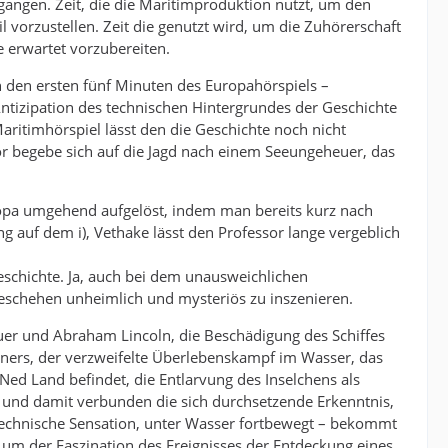
gangen. Zeit, die die Maritimproduktion nutzt, um den
l vorzustellen. Zeit die genutzt wird, um die Zuhörerschaft
e erwartet vorzubereiten.
 in den ersten fünf Minuten des Europahörspiels –
Antizipation des technischen Hintergrundes der Geschichte
Maritimhörspiel lässt den die Geschichte noch nicht
or begebe sich auf die Jagd nach einem Seeungeheuer, das
ropa umgehend aufgelöst, indem man bereits kurz nach
g auf dem i), Vethake lässt den Professor lange vergeblich
schichte. Ja, auch bei dem unausweichlichen
eschehen unheimlich und mysteriös zu inszenieren.
r und Abraham Lincoln, die Beschädigung des Schiffes
eners, der verzweifelte Überlebenskampf im Wasser, das
ed Land befindet, die Entlarvung des Inselchens als
 und damit verbunden die sich durchsetzende Erkenntnis,
technische Sensation, unter Wasser fortbewegt – bekommt
um der Faszination des Ereignisses der Entdeckung eines