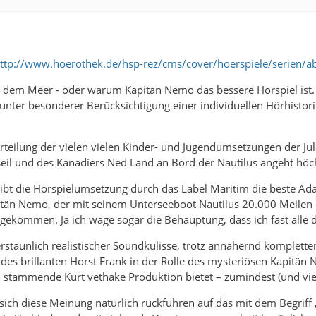
ttp://www.hoerothek.de/hsp-rez/cms/cover/hoerspiele/serien/
 dem Meer - oder warum Kapitän Nemo das bessere Hörspiel ist. 
nter besonderer Berücksichtigung einer individuellen Hörhistori
urteilung der vielen vielen Kinder- und Jugendumsetzungen der J
seil und des Kanadiers Ned Land an Bord der Nautilus angeht h
eibt die Hörspielumsetzung durch das Label Maritim die beste Adap
tän Nemo, der mit seinem Unterseeboot Nautilus 20.000 Meilen d
 gekommen. Ja ich wage sogar die Behauptung, dass ich fast alle
erstaunlich realistischer Soundkulisse, trotz annähernd komplett
 des brillanten Horst Frank in der Rolle des mysteriösen Kapitän
stammende Kurt vethake Produktion bietet – zumindest (und viell
 sich diese Meinung natürlich rückführen auf das mit dem Begriff