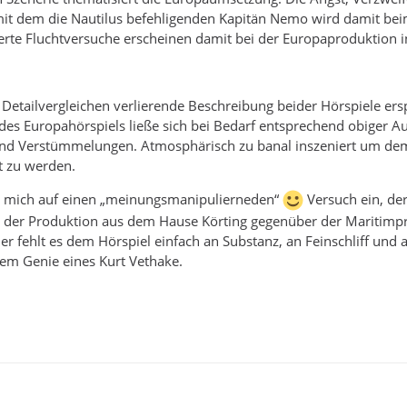
t dem die Nautilus befehligenden Kapitän Nemo wird damit bei
erte Fluchtversuche erscheinen damit bei der Europaproduktion 
 Detailvergleichen verlierende Beschreibung beider Hörspiele ersp
des Europahörspiels ließe sich bei Bedarf entsprechend obiger A
nd Verstümmelungen. Atmosphärisch zu banal inszeniert um dem 
t zu werden.
ch mich auf einen „meinungsmanipulierneden“
Versuch ein, de
or der Produktion aus dem Hause Körting gegenüber der Maritimp
ier fehlt es dem Hörspiel einfach an Substanz, an Feinschliff un
em Genie eines Kurt Vethake.