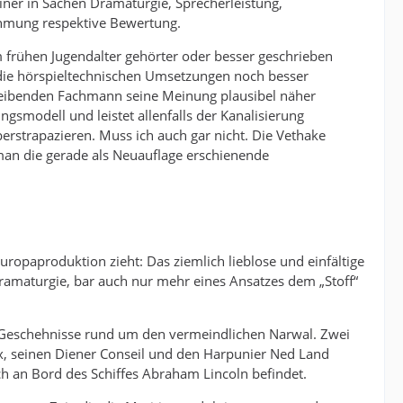
ner in Sachen Dramaturgie, Sprecherleistung,
hmung respektive Bewertung.
m frühen Jugendalter gehörter oder besser geschrieben
 die hörspieltechnischen Umsetzungen noch besser
reibenden Fachmann seine Meinung plausibel näher
ngsmodell und leistet allenfalls der Kanalisierung
erstrapazieren. Muss ich auch gar nicht. Die Vethake
man die gerade als Neuauflage erschienende
Europaproduktion zieht: Das ziemlich lieblose und einfältige
ramaturgie, bar auch nur mehr eines Ansatzes dem „Stoff“
r Geschehnisse rund um den vermeindlichen Narwal. Zwei
x, seinen Diener Conseil und den Harpunier Ned Land
h an Bord des Schiffes Abraham Lincoln befindet.