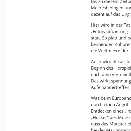
Bis zu diesem Zeitp
Meeresbiologen und 
dezent auf das Ungl
Hier wird in der Tat
„Entmystifizierung“
statt. So platt und 
kennenden Zuhörer z
die Weltmeere durch
Auch wird diese Il
Beginn des Hörspiel
nach dem vermeintl
Das wirkt spannungs
Aufeinandertreffen
Was beim Europahör
durch einen Angrif
Entdecken eines „In
„Höcker“ des Monste
dass das Monster e
bei der Maritimprod