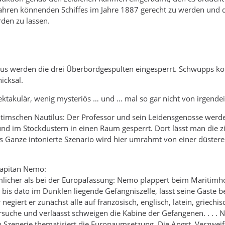
ahren könnenden Schiffes im Jahre 1887 gerecht zu werden und 
den zu lassen.
lus werden die drei Überbordgespülten eingesperrt. Schwupps k
icksal.
ktakulär, wenig mysteriös … und … mal so gar nicht von irgendei
itimschen Nautilus: Der Professor und sein Leidensgenosse wer
nd im Stockdustern in einen Raum gesperrt. Dort lässt man die z
 Ganze intonierte Szenario wird hier umrahmt von einer düstere
Kapitän Nemo:
icher als bei der Europafassung: Nemo plappert beim Maritimhörs
 bis dato im Dunklen liegende Gefängniszelle, lässt seine Gäste 
r negiert er zunächst alle auf französisch, englisch, latein, griec
che und verläasst schweigen die Kabine der Gefangenen. . . . N
Szenerie thematisiert die Europaumsetzung. Die Angst, Verzweif