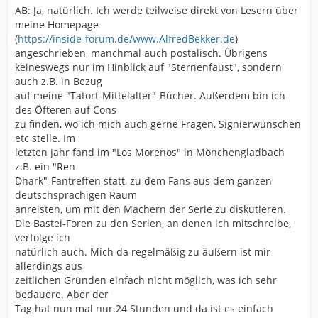
AB: Ja, natürlich. Ich werde teilweise direkt von Lesern über
meine Homepage
(
https://inside-forum.de/www.AlfredBekker.de
)
angeschrieben, manchmal auch postalisch. Übrigens
keineswegs nur im Hinblick auf "Sternenfaust", sondern
auch z.B. in Bezug
auf meine "Tatort-Mittelalter"-Bücher. Außerdem bin ich
des Öfteren auf Cons
zu finden, wo ich mich auch gerne Fragen, Signierwünschen
etc stelle. Im
letzten Jahr fand im "Los Morenos" in Mönchengladbach
z.B. ein "Ren
Dhark"-Fantreffen statt, zu dem Fans aus dem ganzen
deutschsprachigen Raum
anreisten, um mit den Machern der Serie zu diskutieren.
Die Bastei-Foren zu den Serien, an denen ich mitschreibe,
verfolge ich
natürlich auch. Mich da regelmäßig zu äußern ist mir
allerdings aus
zeitlichen Gründen einfach nicht möglich, was ich sehr
bedauere. Aber der
Tag hat nun mal nur 24 Stunden und da ist es einfach