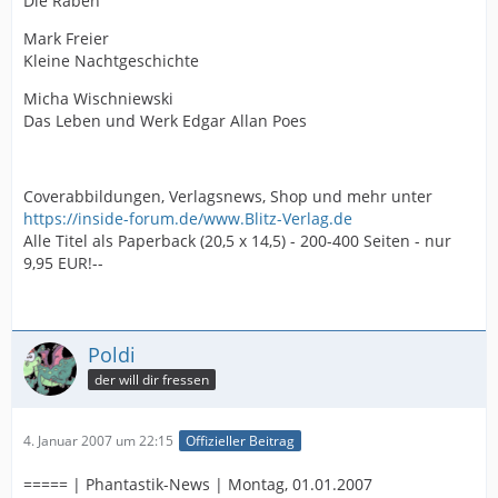
Die Raben
Mark Freier
Kleine Nachtgeschichte
Micha Wischniewski
Das Leben und Werk Edgar Allan Poes
Coverabbildungen, Verlagsnews, Shop und mehr unter
https://inside-forum.de/www.Blitz-Verlag.de
Alle Titel als Paperback (20,5 x 14,5) - 200-400 Seiten - nur
9,95 EUR!--
Poldi
der will dir fressen
4. Januar 2007 um 22:15
Offizieller Beitrag
===== | Phantastik-News | Montag, 01.01.2007