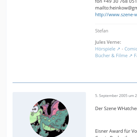
fon +49 30 768 05
mailto:heinkow@g
http://www.szene-
Stefan
Jules Verne:
Hörspiele
-
Comi
Bücher & Filme
F
5. September 2005 um 2
Der Szene WHatcher
Eisner Award für Vo