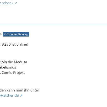
acebook
36
Offizieller Beitrag
 #230 ist online!
n Köln die Medusa
abetismus
s Comic-Projekt
den kann man ihn unter
wHatcher.de