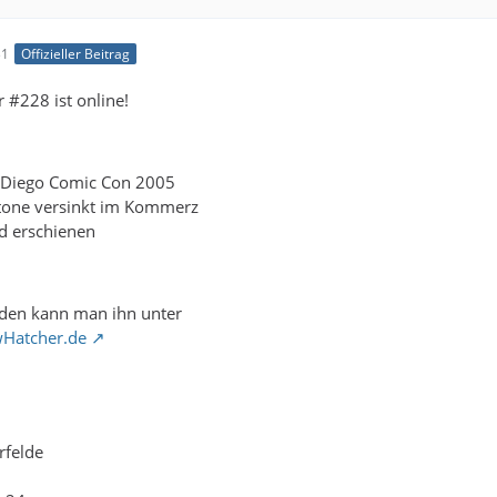
31
Offizieller Beitrag
 #228 ist online!
Diego Comic Con 2005
tone versinkt im Kommerz
d erschienen
den kann man ihn unter
wHatcher.de
rfelde