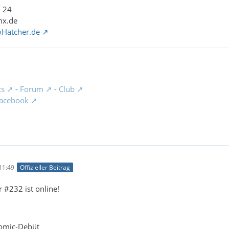
1 24
mx.de
wHatcher.de
cs
-
Forum
-
Club
acebook
11:49
Offizieller Beitrag
 #232 ist online!
Comic-Debüt