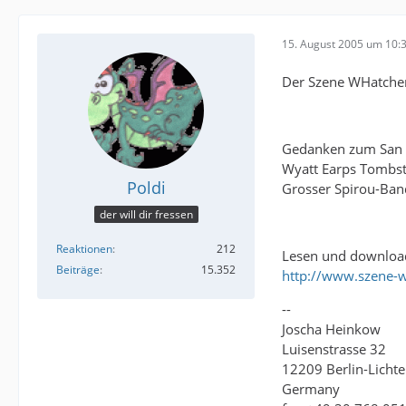
15. August 2005 um 10:
Der Szene WHatcher
Gedanken zum San 
Wyatt Earps Tombs
Poldi
Grosser Spirou-Ban
der will dir fressen
Reaktionen
212
Lesen und downloa
Beiträge
15.352
http://www.szene-
--
Joscha Heinkow
Luisenstrasse 32
12209 Berlin-Lichte
Germany