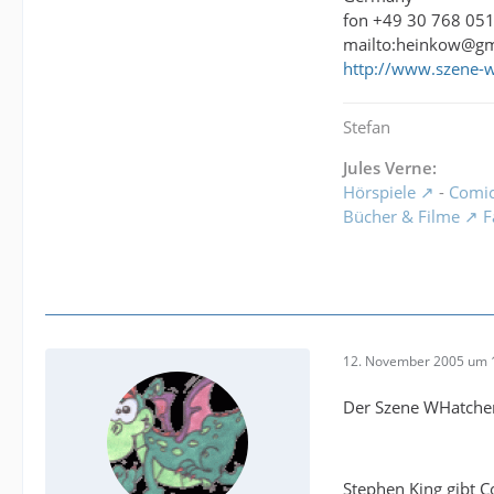
fon +49 30 768 05
mailto:heinkow@g
http://www.szene-
Stefan
Jules Verne:
Hörspiele
-
Comi
Bücher & Filme
F
12. November 2005 um 
Der Szene WHatcher
Stephen King gibt 