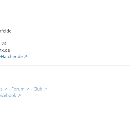
rfelde
1 24
mx.de
wHatcher.de
cs
-
Forum
-
Club
acebook