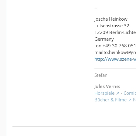
--
Joscha Heinkow
Luisenstrasse 32
12209 Berlin-Lichte
Germany
fon +49 30 768 05
mailto:heinkow@g
http://www.szene-
Stefan
Jules Verne:
Hörspiele
-
Comi
Bücher & Filme
F