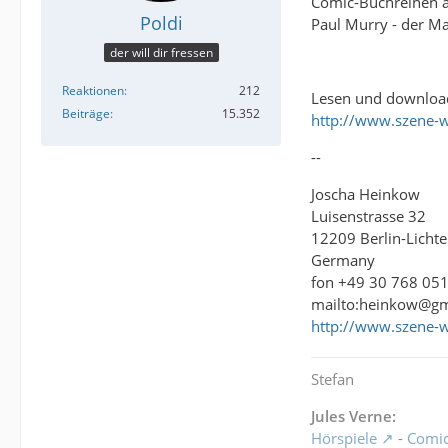
Comic-Buchreihen 
Poldi
Paul Murry - der M
der will dir fressen
Reaktionen
212
Lesen und downloa
Beiträge
15.352
http://www.szene-
--
Joscha Heinkow
Luisenstrasse 32
12209 Berlin-Lichte
Germany
fon +49 30 768 05
mailto:heinkow@g
http://www.szene-
Stefan
Jules Verne:
Hörspiele
-
Comi