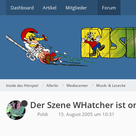
Dashboard
Artikel
Mitglieder
Forum
Inside das Hörspiel
Allerlei
Mediacenter
Musik- & Lesecke
Der Szene WHatcher ist on
Poldi
15. August 2005 um 10:31