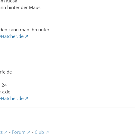
am Kiosk
ann hinter der Maus
den kann man ihn unter
wHatcher.de
rfelde
1 24
mx.de
wHatcher.de
cs
-
Forum
-
Club