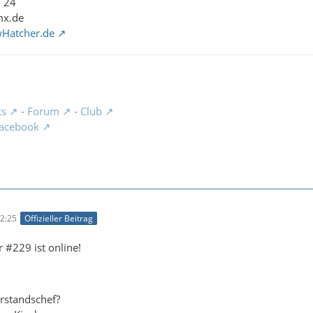
1 24
mx.de
wHatcher.de
cs
-
Forum
-
Club
acebook
2:25
Offizieller Beitrag
 #229 ist online!
rstandschef?