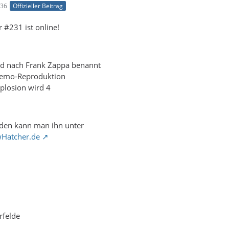
:36
Offizieller Beitrag
 #231 ist online!
ird nach Frank Zappa benannt
Nemo-Reproduktion
plosion wird 4
den kann man ihn unter
wHatcher.de
rfelde