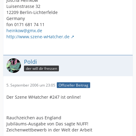
Joscha Heinkow
Luisenstrasse 32
12209 Berlin-Lichterfelde
Germany
fon 0171 681 74 11
heinkow@gmx.de
http://www.szene-wHatcher.de
Poldi
der will dir fressen
5. September 2006 um 23:05
Offizieller Beitrag
Der Szene WHatcher #247 ist online!
Rauchzeichen aus England
Jubiläums-Ausgabe von Das sagte NUFF!
Zeichenwettbewerb in der Welt der Arbeit