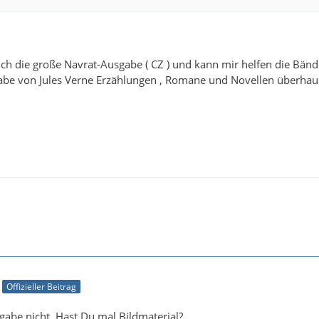
 die große Navrat-Ausgabe ( CZ ) und kann mir helfen die Bände 
gabe von Jules Verne Erzählungen , Romane und Novellen überhau
Offizieller Beitrag
gabe nicht. Hast Du mal Bildmaterial?