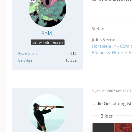
Stefan
Poldi
Jules Verne:
der will dir fressen
Hörspiele
-
Comi
Bücher & Filme
F
Reaktionen
212
Beiträge
15.352
8. Januar 2007 um 12:07
... die Gestaltung 
Bilder