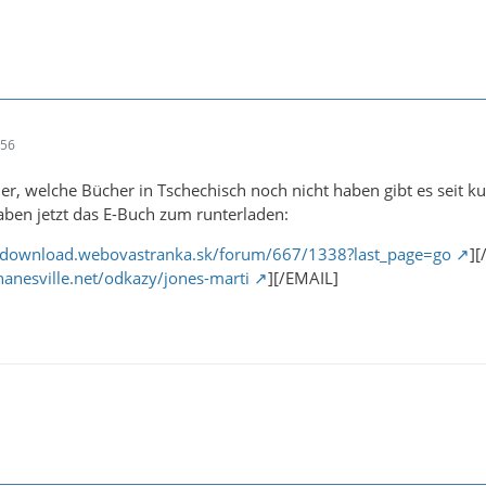
:56
, welche Bücher in Tschechisch noch nicht haben gibt es seit k
ben jetzt das E-Buch zum runterladen:
t-download.webovastranka.sk/forum/667/1338?last_page=go
][
ohanesville.net/odkazy/jones-marti
][/EMAIL]