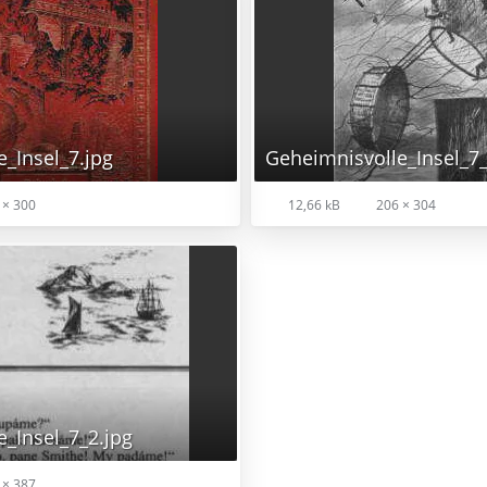
_Insel_7.jpg
Geheimnisvolle_Insel_7_
 × 300
12,66 kB
206 × 304
_Insel_7_2.jpg
 × 387