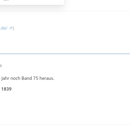
.de/
)
46
s Jahr noch Band 75 heraus.
e 1839