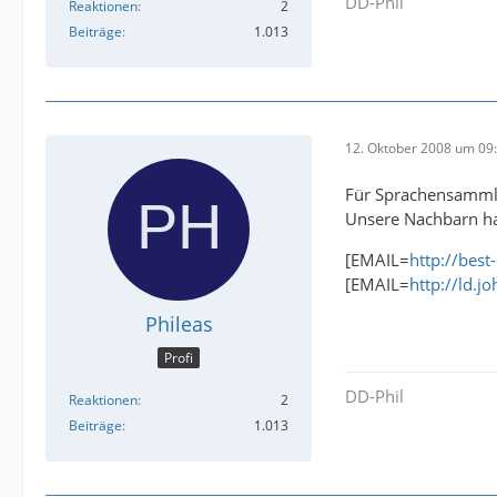
DD-Phil
Reaktionen
2
Beiträge
1.013
12. Oktober 2008 um 09
Für Sprachensammler
Unsere Nachbarn ha
[EMAIL=
http://bes
[EMAIL=
http://ld.j
Phileas
Profi
DD-Phil
Reaktionen
2
Beiträge
1.013