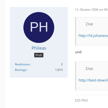
12. Oktober 2008 um 09
Zitat
http://ld.johanes
Phileas
und
Profi
Reaktionen
2
Zitat
Beiträge
1.013
http://best-down
DD-Phil