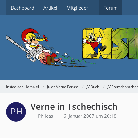
Dashboard
Artikel
Mitglieder
Forum
Inside das Hörspiel
Jules Verne Forum
JV Buch
JV Fremdsprache
Verne in Tschechisch
Phileas
6. Januar 2007 um 20:18