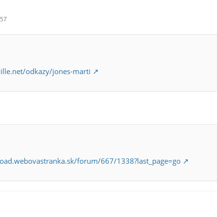
:57
ville.net/odkazy/jones-marti
load.webovastranka.sk/forum/667/1338?last_page=go