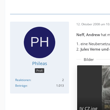
12. Oktober 2008 um 10
Neff, Andrew
hat m
1. eine Neubersetz
2.
Jules Verne und 
Bilder
Phileas
Profi
Reaktionen
2
Beiträge
1.013
JV CZ.jpg