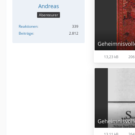
Andreas
Abenteurer
Reaktionen
339
Beiträge
2.812
Geheimnisvolle
13,23 kB
206
Geheimnisvolle
13,11 kB
264