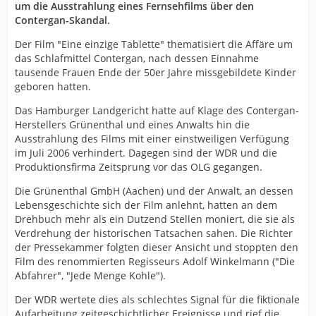
um die Ausstrahlung eines Fernsehfilms über den
Contergan-Skandal.
Der Film "Eine einzige Tablette" thematisiert die Affäre um
das Schlafmittel Contergan, nach dessen Einnahme
tausende Frauen Ende der 50er Jahre missgebildete Kinder
geboren hatten.
Das Hamburger Landgericht hatte auf Klage des Contergan-
Herstellers Grünenthal und eines Anwalts hin die
Ausstrahlung des Films mit einer einstweiligen Verfügung
im Juli 2006 verhindert. Dagegen sind der WDR und die
Produktionsfirma Zeitsprung vor das OLG gegangen.
Die Grünenthal GmbH (Aachen) und der Anwalt, an dessen
Lebensgeschichte sich der Film anlehnt, hatten an dem
Drehbuch mehr als ein Dutzend Stellen moniert, die sie als
Verdrehung der historischen Tatsachen sahen. Die Richter
der Pressekammer folgten dieser Ansicht und stoppten den
Film des renommierten Regisseurs Adolf Winkelmann ("Die
Abfahrer", "Jede Menge Kohle").
Der WDR wertete dies als schlechtes Signal für die fiktionale
Aufarbeitung zeitgeschichtlicher Ereignisse und rief die