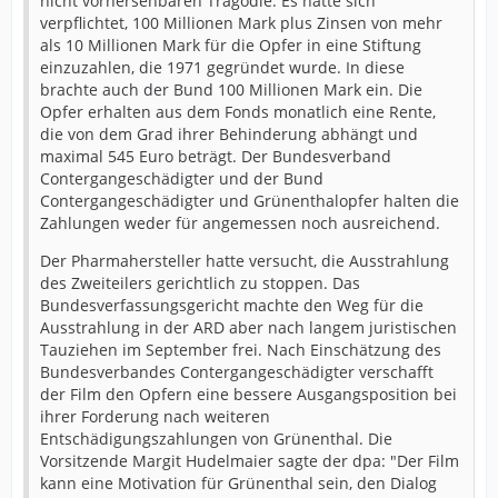
nicht vorhersehbaren Tragödie. Es hatte sich
beiden Beiträgen. Sie wurden "mutig" oder auch
verpflichtet, 100 Millionen Mark plus Zinsen von mehr
"überfällig" genannt. Immer wieder sei gefragt worden,
als 10 Millionen Mark für die Opfer in eine Stiftung
wer für die Katastrophe die Verantwortung trage. Der
einzuzahlen, die 1971 gegründet wurde. In diese
WDR-Film war erst nach anderthalbjährigem
brachte auch der Bund 100 Millionen Mark ein. Die
Das Schlafmittel Contergan mit dem Wirkstoff
Rechtsstreit ausgestrahlt worden.
Opfer erhalten aus dem Fonds monatlich eine Rente,
Thalidomid war am 1. Oktober 1957 von Grünenthal auf
die von dem Grad ihrer Behinderung abhängt und
den Markt gebracht worden und versprach werdenden
maximal 545 Euro beträgt. Der Bundesverband
Müttern eine ruhige Nacht. Das lange rezeptfrei
Contergangeschädigter und der Bund
erhältliche Mittel löste einen der größten
Contergangeschädigter und Grünenthalopfer halten die
Medizinskandale aus.
Zahlungen weder für angemessen noch ausreichend.
Der Pharmahersteller hatte versucht, die Ausstrahlung
des Zweiteilers gerichtlich zu stoppen. Das
Bundesverfassungsgericht machte den Weg für die
Ausstrahlung in der ARD aber nach langem juristischen
Tauziehen im September frei. Nach Einschätzung des
Bundesverbandes Contergangeschädigter verschafft
der Film den Opfern eine bessere Ausgangsposition bei
ihrer Forderung nach weiteren
Entschädigungszahlungen von Grünenthal. Die
Vorsitzende Margit Hudelmaier sagte der dpa: "Der Film
kann eine Motivation für Grünenthal sein, den Dialog