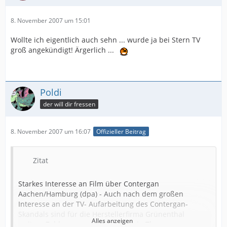
juristische Taktik.
8. November 2007 um 15:01
Wollte ich eigentlich auch sehn ... wurde ja bei Stern TV
Besetzung
groß angekündigt! Ärgerlich ...
Rolle Darsteller
Paul Wegener Benjamin Sadler
Vera Wegener Katharina Wackernagel
Horst Bauer Hans-Werner Meyer
Poldi
Hanne Bauer Caroline Peters
der will dir fressen
Henrik Spiess Matthias Brandt
http://www.daserste.de/programm/tvtipp.asp?
Helmut Passlak Bernd Stegemann
datum=08.11.2007
Dr. Helsing Jürgen Schornagel
8. November 2007 um 16:07
Offizieller Beitrag
Dr. Gerd Naumann August Zirner
Kamera: David Slama
Zitat
Buch: Benedikt Röskau
Regie: Adolf Winkelmann
Starkes Interesse an Film über Contergan
Aachen/Hamburg (dpa) - Auch nach dem großen
Interesse an der TV- Aufarbeitung des Contergan-
Skandals sind für die Herstellerfirma Grünenthal
Alles anzeigen
weitere Zahlungen an die Opfer kein Thema.