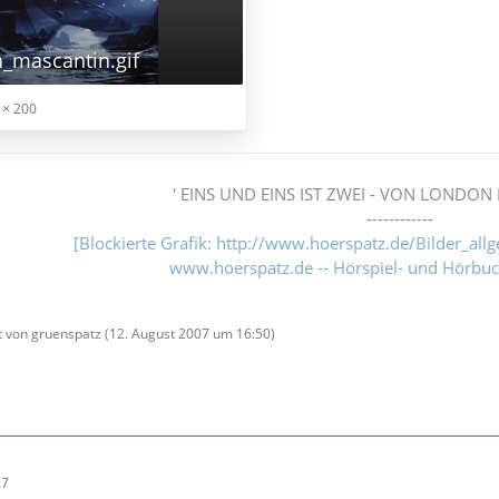
_mascantin.gif
 × 200
' EINS UND EINS IST ZWEI - VON LONDON 
------------
[Blockierte Grafik: http://www.hoerspatz.de/Bilder_all
www.hoerspatz.de -- Hörspiel- und Hörbu
zt von gruenspatz (
12. August 2007 um 16:50
)
27