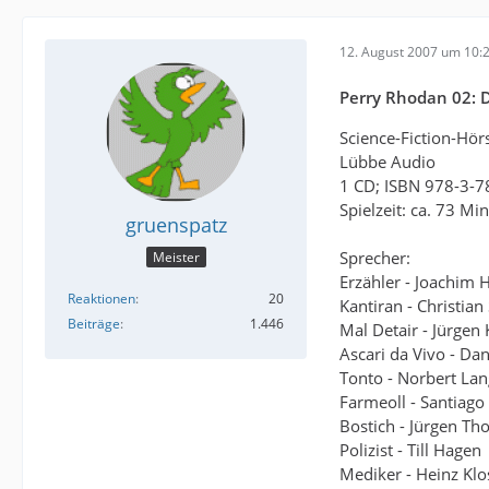
12. August 2007 um 10:
Perry Rhodan 02: 
Science-Fiction-Hör
Lübbe Audio
1 CD; ISBN 978-3-7
Spielzeit: ca. 73 Mi
gruenspatz
Sprecher:
Meister
Erzähler - Joachim
Reaktionen
20
Kantiran - Christian
Beiträge
1.446
Mal Detair - Jürgen 
Ascari da Vivo - Da
Tonto - Norbert Lan
Farmeoll - Santiago
Bostich - Jürgen T
Polizist - Till Hagen
Mediker - Heinz Klo