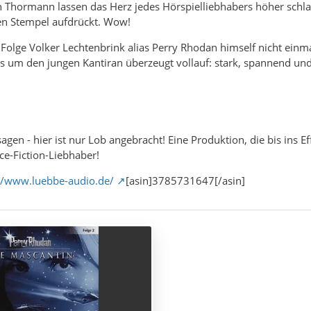
 Thormann lassen das Herz jedes Hörspielliebhabers höher schlag
n Stempel aufdrückt. Wow!
Folge Volker Lechtenbrink alias Perry Rhodan himself nicht einmal e
s um den jungen Kantiran überzeugt vollauf: stark, spannend un
agen - hier ist nur Lob angebracht! Eine Produktion, die bis ins E
ce-Fiction-Liebhaber!
//www.luebbe-audio.de/
[asin]3785731647[/asin]