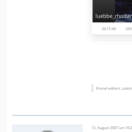
luebbe_rhodan
34,15 kB
200
Einmal editiert, zulet
12. August 2007 um 10: