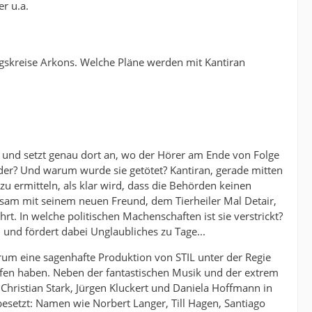
r u.a.
ungskreise Arkons. Welche Pläne werden mit Kantiran
n und setzt genau dort an, wo der Hörer am Ende von Folge
der? Und warum wurde sie getötet? Kantiran, gerade mitten
u ermitteln, als klar wird, dass die Behörden keinen
nsam mit seinem neuen Freund, dem Tierheiler Mal Detair,
rt. In welche politischen Machenschaften ist sie verstrickt?
 und fördert dabei Unglaubliches zu Tage...
rum eine sagenhafte Produktion von STIL unter der Regie
orfen haben. Neben der fantastischen Musik und der extrem
hristian Stark, Jürgen Kluckert und Daniela Hoffmann in
besetzt: Namen wie Norbert Langer, Till Hagen, Santiago