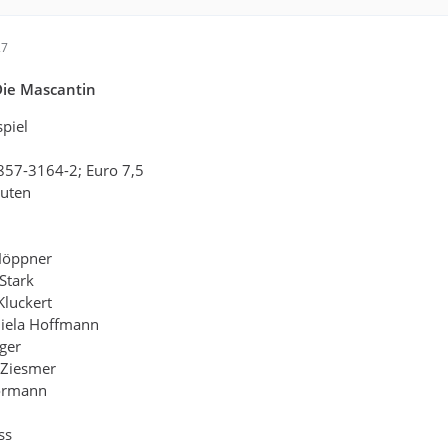
27
Die Mascantin
spiel
857-3164-2; Euro 7,5
nuten
 Höppner
 Stark
Kluckert
niela Hoffmann
ger
 Ziesmer
hormann
ss