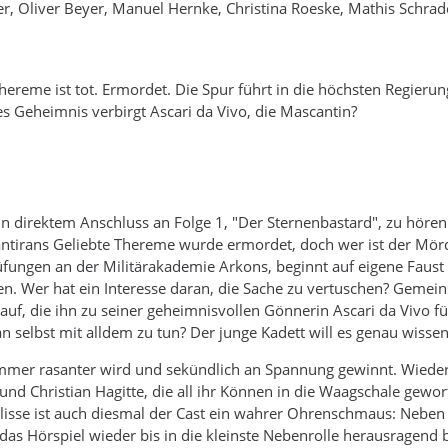
er, Oliver Beyer, Manuel Hernke, Christina Roeske, Mathis Schrade
Thereme ist tot. Ermordet. Die Spur führt in die höchsten Regier
es Geheimnis verbirgt Ascari da Vivo, die Mascantin?
 in direktem Anschluss an Folge 1, "Der Sternenbastard", zu höre
antirans Geliebte Thereme wurde ermordet, doch wer ist der Mör
fungen an der Militärakademie Arkons, beginnt auf eigene Faust z
n. Wer hat ein Interesse daran, die Sache zu vertuschen? Gemei
uf, die ihn zu seiner geheimnisvollen Gönnerin Ascari da Vivo füh
n selbst mit alldem zu tun? Der junge Kadett will es genau wissen
 immer rasanter wird und sekündlich an Spannung gewinnt. Wiede
und Christian Hagitte, die all ihr Können in die Waagschale gew
isse ist auch diesmal der Cast ein wahrer Ohrenschmaus: Neben C
 das Hörspiel wieder bis in die kleinste Nebenrolle herausragend 