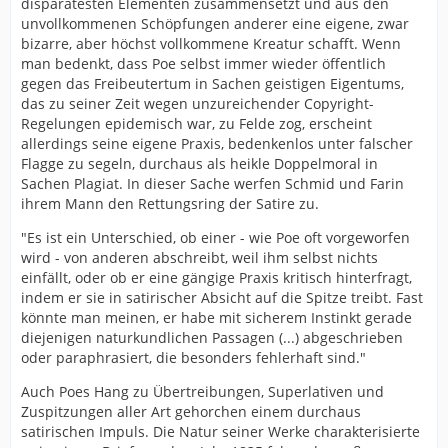
disparatesten Elementen zusammensetzt und aus den
unvollkommenen Schöpfungen anderer eine eigene, zwar
bizarre, aber höchst vollkommene Kreatur schafft. Wenn
man bedenkt, dass Poe selbst immer wieder öffentlich
gegen das Freibeutertum in Sachen geistigen Eigentums,
das zu seiner Zeit wegen unzureichender Copyright-
Regelungen epidemisch war, zu Felde zog, erscheint
allerdings seine eigene Praxis, bedenkenlos unter falscher
Flagge zu segeln, durchaus als heikle Doppelmoral in
Sachen Plagiat. In dieser Sache werfen Schmid und Farin
ihrem Mann den Rettungsring der Satire zu.
"Es ist ein Unterschied, ob einer - wie Poe oft vorgeworfen
wird - von anderen abschreibt, weil ihm selbst nichts
einfällt, oder ob er eine gängige Praxis kritisch hinterfragt,
indem er sie in satirischer Absicht auf die Spitze treibt. Fast
könnte man meinen, er habe mit sicherem Instinkt gerade
diejenigen naturkundlichen Passagen (...) abgeschrieben
oder paraphrasiert, die besonders fehlerhaft sind."
Auch Poes Hang zu Übertreibungen, Superlativen und
Zuspitzungen aller Art gehorchen einem durchaus
satirischen Impuls. Die Natur seiner Werke charakterisierte