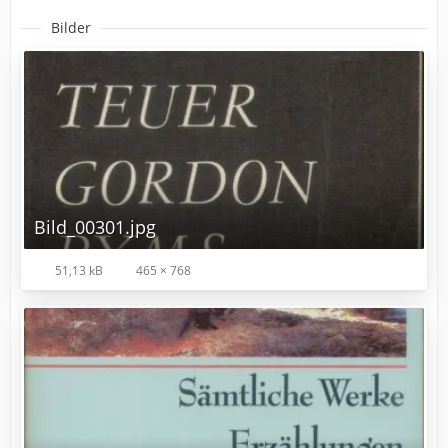
Bilder
Bild_00301.jpg
51,13 kB
465 × 768