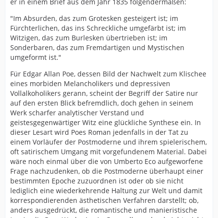
er in einem Brief aus dem Jahr 1835 folgendermaßen:
"Im Absurden, das zum Grotesken gesteigert ist; im
Fürchterlichen, das ins Schreckliche umgefärbt ist; im
Witzigen, das zum Burlesken übertrieben ist; im
Sonderbaren, das zum Fremdartigen und Mystischen
umgeformt ist."
Für Edgar Allan Poe, dessen Bild der Nachwelt zum Klischee
eines morbiden Melancholikers und depressiven
Vollalkoholikers gerann, scheint der Begriff der Satire nur
auf den ersten Blick befremdlich, doch gehen in seinem
Werk scharfer analytischer Verstand und
geistesgegenwärtiger Witz eine glückliche Synthese ein. In
dieser Lesart wird Poes Roman jedenfalls in der Tat zu
einem Vorläufer der Postmoderne und ihrem spielerischem,
oft satirischem Umgang mit vorgefundenem Material. Dabei
wäre noch einmal über die von Umberto Eco aufgeworfene
Frage nachzudenken, ob die Postmoderne überhaupt einer
bestimmten Epoche zuzuordnen ist oder ob sie nicht
lediglich eine wiederkehrende Haltung zur Welt und damit
korrespondierenden ästhetischen Verfahren darstellt; ob,
anders ausgedrückt, die romantische und manieristische