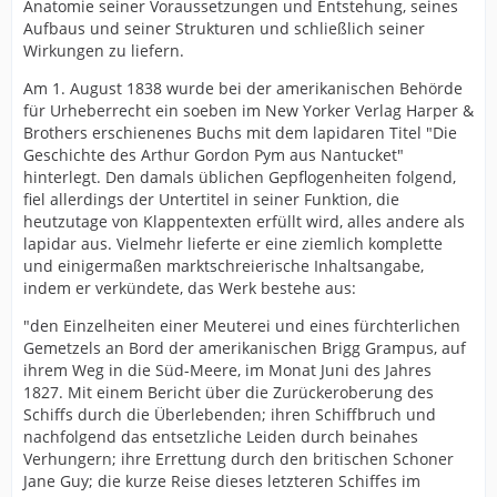
Anatomie seiner Voraussetzungen und Entstehung, seines
Aufbaus und seiner Strukturen und schließlich seiner
Wirkungen zu liefern.
Am 1. August 1838 wurde bei der amerikanischen Behörde
für Urheberrecht ein soeben im New Yorker Verlag Harper &
Brothers erschienenes Buchs mit dem lapidaren Titel "Die
Geschichte des Arthur Gordon Pym aus Nantucket"
hinterlegt. Den damals üblichen Gepflogenheiten folgend,
fiel allerdings der Untertitel in seiner Funktion, die
heutzutage von Klappentexten erfüllt wird, alles andere als
lapidar aus. Vielmehr lieferte er eine ziemlich komplette
und einigermaßen marktschreierische Inhaltsangabe,
indem er verkündete, das Werk bestehe aus:
"den Einzelheiten einer Meuterei und eines fürchterlichen
Gemetzels an Bord der amerikanischen Brigg Grampus, auf
ihrem Weg in die Süd-Meere, im Monat Juni des Jahres
1827. Mit einem Bericht über die Zurückeroberung des
Schiffs durch die Überlebenden; ihren Schiffbruch und
nachfolgend das entsetzliche Leiden durch beinahes
Verhungern; ihre Errettung durch den britischen Schoner
Jane Guy; die kurze Reise dieses letzteren Schiffes im