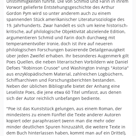
Unstimmigkeiten führte. Die von Schmid und Farin in ihrem
Vorwort gelieferte Entstehungsgeschichte des Arthur
Gordon Pym wird so unter anderem auch zu einem
spannenden Stück amerikanischer Literatursoziologie des
19. Jahrhunderts. Zwar handelt es sich um keine historisch-
kritische, auf philologische Objektivität abzielende Edition,
argumentieren Schmid und Farin doch durchweg mit
temperamentvoller Ironie, doch ist ihre auf neueren
philologischen Forschungen basierende Detailgenauigkeit
über jeden Zweifel erhaben. Ihr besonderes Augenmerk gilt
Poes Quellen, die neben literarischen Vorbildern wie Daniel
Defoes "Robinson Crusoe" und Washington Irvings "Astoria"
aus enzyklopädischem Material, zahlreichen Logbüchern,
Schiffsarchiven und Forschungsberichten bestanden.
Neben der üblichen Bibliografie bietet der Anhang eine
Leseliste Poes, die jene etwa 60 Titel umfasst, aus denen
sich der Autor reichlich unbefangen bediente.
"Poe ist das Kunststück gelungen, aus einem Roman, der
mindestens zu einem Fünftel die Texte anderer Autoren
kopiert oder paraphrasiert (wenn man die mehr oder
minder deutlichen Spuren hinzuzählt, die weitere Texte in
dem Buch hinterlassen haben, kommt man auf ein Drittel),