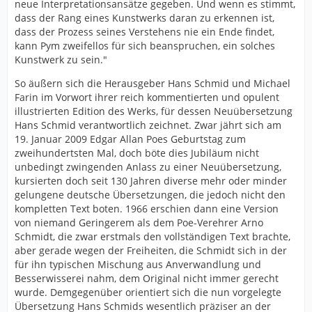
neue Interpretationsansätze gegeben. Und wenn es stimmt,
dass der Rang eines Kunstwerks daran zu erkennen ist,
dass der Prozess seines Verstehens nie ein Ende findet,
kann Pym zweifellos für sich beanspruchen, ein solches
Kunstwerk zu sein."
So äußern sich die Herausgeber Hans Schmid und Michael
Farin im Vorwort ihrer reich kommentierten und opulent
illustrierten Edition des Werks, für dessen Neuübersetzung
Hans Schmid verantwortlich zeichnet. Zwar jährt sich am
19. Januar 2009 Edgar Allan Poes Geburtstag zum
zweihundertsten Mal, doch böte dies Jubiläum nicht
unbedingt zwingenden Anlass zu einer Neuübersetzung,
kursierten doch seit 130 Jahren diverse mehr oder minder
gelungene deutsche Übersetzungen, die jedoch nicht den
kompletten Text boten. 1966 erschien dann eine Version
von niemand Geringerem als dem Poe-Verehrer Arno
Schmidt, die zwar erstmals den vollständigen Text brachte,
aber gerade wegen der Freiheiten, die Schmidt sich in der
für ihn typischen Mischung aus Anverwandlung und
Besserwisserei nahm, dem Original nicht immer gerecht
wurde. Demgegenüber orientiert sich die nun vorgelegte
Übersetzung Hans Schmids wesentlich präziser an der