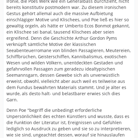
Ironie, die Poes Werk wie ein Generalbass durchzieht, nicht
bereits konstitutiv postmodern war. Zu diesem ironischen
Gestus gehört allemal auch die massive Aufbietung
einschlägiger Motive und Klischees, und Poe ließ es hier so
gewaltig orgeln, als hätte er Umberto Ecos Bonmot gekannt,
ein Klischee sei banal, tausend Klischees aber seien
ergreifend. Denn die Geschichte Arthur Gordon Pyms
verknüpft sämtliche Motive der klassischen
Seeabenteuerromane von blinden Passagieren, Meutereien,
Schiffbrüchen, Geisterschiffen, Kannibalismus, exotischen
Wesen und wilden Völkern, unentdeckten Gestaden und
gefahrvollen Passagen zum geradezu idealtypischen
Seemannsgarn, dessen Gewebe sich als unverwüstlich
erweist, obwohl, vielleicht aber auch weil es teilweise aus
dem Fundus bewährten Materials stammt. Und je älter es
wurde, als desto halt- und belastbarer erwies sich dies
Garn.
Denn Poe "begriff die unbedingt erforderliche
Unpersönlichkeit des echten Künstlers und wusste, dass es
die Funktion der Literatur ist, Ereignissen und Gefühlen
lediglich so Ausdruck zu geben und sie so zu interpretieren,
wie sie sind, ungeachtet dessen, worauf sie hinauslaufen