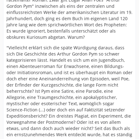
Gordon Pym" inzwischen als eins der zentralen und
einflussreichsten Werke der amerikanischen Literatur im 19.
Jahrhundert, doch ging es dem Buch im eigenen Land 120
Jahre lang wie dem sprichwörtlichen Wort des Propheten:
Es wurde ignoriert, bestenfalls unterschätzt oder als
obskures Kuriosum abgetan. Warum?
"Vielleicht erklärt sich die späte Würdigung daraus, dass
sich Die Geschichte des Arthur Gordon Pym so schwer
kategorisieren lässt. Handelt es sich um ein Jugendbuch,
einen Abenteuerroman für Erwachsene, einen Bildungs-
oder Initiationsroman, und ist es überhaupt ein Roman oder
doch eher eine Aneinanderreihung von Episoden, weil Poe,
der Erfinder der Kurzgeschichte, die lange Form nicht
beherrschte? Ist Pym eine Satire, eine Parodie, eine
Allegorie, eine Traumgeschichte, ein apokalyptischer,
mystischer oder esoterischer Text, womöglich sogar
Science-Fiction (...) oder doch ein auf Faktizität setzender
Expeditionsbericht? Ein dreistes Plagiat, ein Experiment, die
Vorwegnahme der Postmoderne? Oder ist es von allem
etwas, und dann doch auch wieder nicht? Seit das Buch als
ein ernstzunehmendes Werk entdeckt wurde, hat es ständig