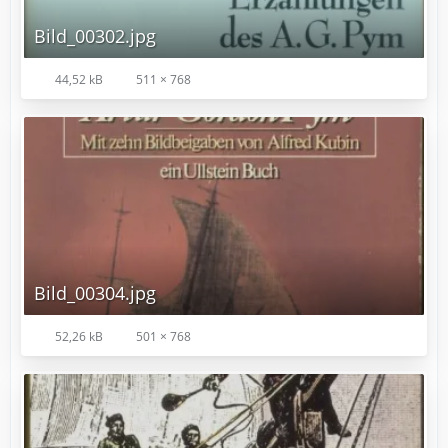
Bild_00302.jpg
44,52 kB
511 × 768
Bild_00304.jpg
52,26 kB
501 × 768