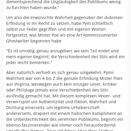
dementsprechend die Ungläubigkeit des Publikums wenig
zu fürchten haben würde."
Um also die erwünschte Wahrheit gegenüber der dubiosen
Erfindung in ihr Recht zu setzen, habe Pym schließlich
selbst zur Feder gegriffen und mit eigenen Worten
fortgesetzt, was Mister Poe als eine Art kommissionierter
Ghostwriter begonnen habe.
"Es ist unnötig, genau anzugeben, wo sein Teil endet und
mein eigener beginnt; die Verschiedenheit des Stils wird ein
jeder leicht bemerken."
Aber natürlich verhielt es sich genau umgekehrt. Pyms
Wahrheit war von A bis Z die geniale Erfindung Mister Poes
aus Virginia, weswegen auch kein einziger Leser, Kritiker
oder Philologe jemals eine Verschiedenheit des Stils
ausfindig gemacht hat. Mit diesem komplexen Vexier- und
Verwirrspiel um Authentizität und Fiktion, Wahrheit und
Dichtung einerseits, um legitime Urheberschaft
andererseits, drapiert mit einem hübschen Kompliment an
die Unbestechlichkeit des verehrten Publikums, beginnt ein
ebenso faszinierender wie immer noch herausfordernd
rätselhafter Roman. Zwar gilt Edgar Allan Poes "Arthur