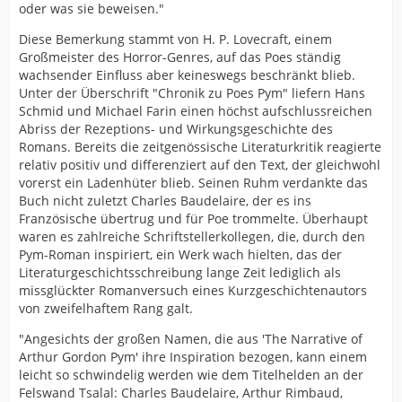
oder was sie beweisen."
Diese Bemerkung stammt von H. P. Lovecraft, einem
Großmeister des Horror-Genres, auf das Poes ständig
wachsender Einfluss aber keineswegs beschränkt blieb.
Unter der Überschrift "Chronik zu Poes Pym" liefern Hans
Schmid und Michael Farin einen höchst aufschlussreichen
Abriss der Rezeptions- und Wirkungsgeschichte des
Romans. Bereits die zeitgenössische Literaturkritik reagierte
relativ positiv und differenziert auf den Text, der gleichwohl
vorerst ein Ladenhüter blieb. Seinen Ruhm verdankte das
Buch nicht zuletzt Charles Baudelaire, der es ins
Französische übertrug und für Poe trommelte. Überhaupt
waren es zahlreiche Schriftstellerkollegen, die, durch den
Pym-Roman inspiriert, ein Werk wach hielten, das der
Literaturgeschichtsschreibung lange Zeit lediglich als
missglückter Romanversuch eines Kurzgeschichtenautors
von zweifelhaftem Rang galt.
"Angesichts der großen Namen, die aus 'The Narrative of
Arthur Gordon Pym' ihre Inspiration bezogen, kann einem
leicht so schwindelig werden wie dem Titelhelden an der
Felswand Tsalal: Charles Baudelaire, Arthur Rimbaud,