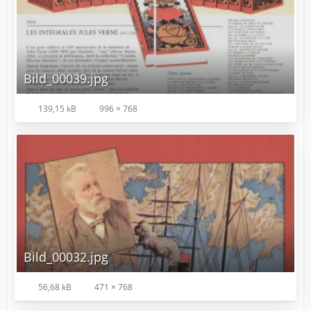
Bild_00039.jpg
139,15 kB
996 × 768
Bild_00032.jpg
56,68 kB
471 × 768