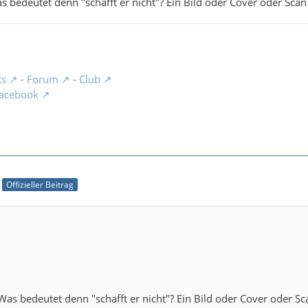
s bedeutet denn "schafft er nicht"? Ein Bild oder Cover oder Sca
cs
-
Forum
-
Club
acebook
Offizieller Beitrag
Was bedeutet denn "schafft er nicht"? Ein Bild oder Cover oder S