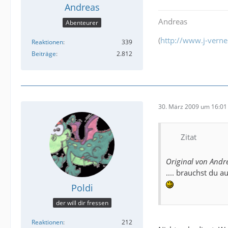
Andreas
Andreas
Abenteurer
(
http://www.j-verne
Reaktionen
339
Beiträge
2.812
30. März 2009 um 16:01
Zitat
Original von Andr
.... brauchst du 
Poldi
der will dir fressen
Reaktionen
212