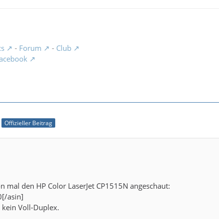
cs
-
Forum
-
Club
acebook
Offizieller Beitrag
hon mal den HP Color LaserJet CP1515N angeschaut:
[/asin]
 kein Voll-Duplex.