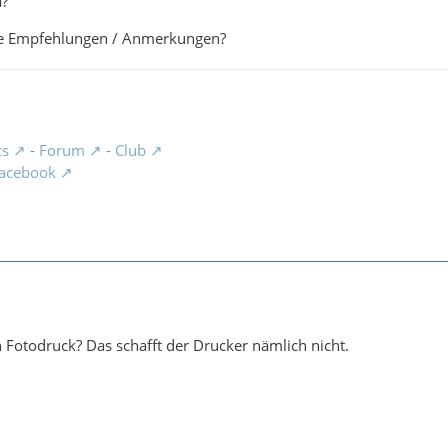
a?
re Empfehlungen / Anmerkungen?
cs
-
Forum
-
Club
acebook
h Fotodruck? Das schafft der Drucker nämlich nicht.