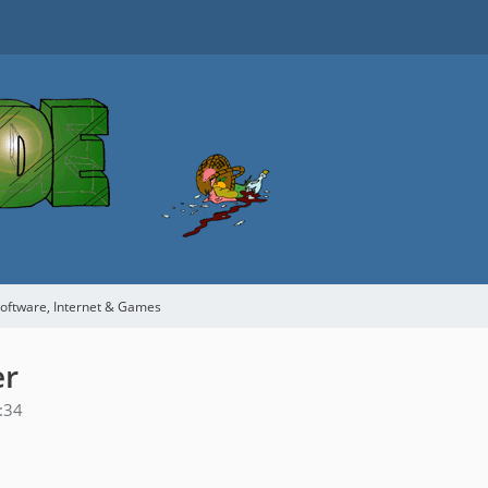
oftware, Internet & Games
er
:34