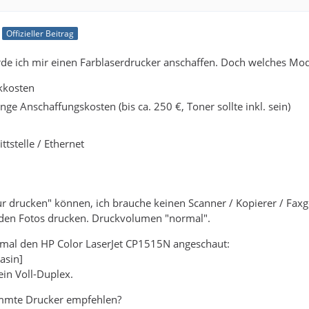
Offizieller Beitrag
de ich mir einen Farblaserdrucker anschaffen. Doch welches Mod
kkosten
nge Anschaffungskosten (bis ca. 250 €, Toner sollte inkl. sein)
tstelle / Ethernet
ur drucken" können, ich brauche keinen Scanner / Kopierer / Faxger
den Fotos drucken. Druckvolumen "normal".
n mal den HP Color LaserJet CP1515N angeschaut:
asin]
ein Voll-Duplex.
immte Drucker empfehlen?