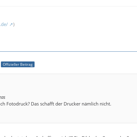
.de/
)
Offizieller Beitrag
eas
auch Fotodruck? Das schafft der Drucker nämlich nicht.