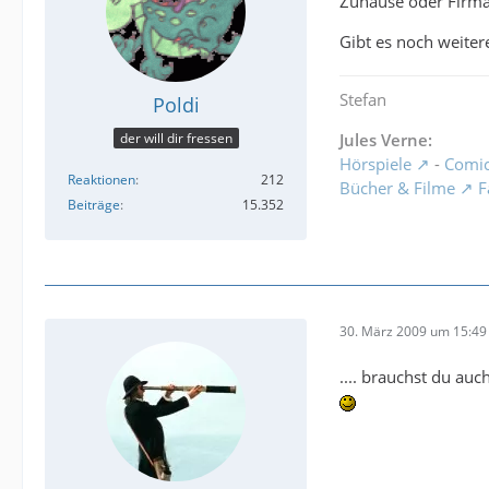
Zuhause oder Firm
Gibt es noch weite
Stefan
Poldi
der will dir fressen
Jules Verne:
Hörspiele
-
Comi
Reaktionen
212
Bücher & Filme
F
Beiträge
15.352
30. März 2009 um 15:49
.... brauchst du auc