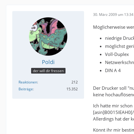
30. März 2009 um 13:34
Möglicherweise wer
niedrige Druc
möglichst geri
Voll-Duplex
Poldi
Netzwerkschnit
DIN A 4
der will dir fressen
Reaktionen
212
Der Drucker soll "n
Beiträge
15.352
keine hochauflösen
Ich hatte mir scho
[asin]B0015IEAH0[/
Allerdings hat der k
Könnt ihr mir best