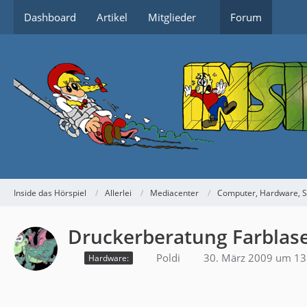
Dashboard
Artikel
Mitglieder
Forum
Inside das Hörspiel
Allerlei
Mediacenter
Computer, Hardware, S
Druckerberatung Farblas
Poldi
30. März 2009 um 13
Hardware: