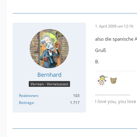
1. April 2009 um 12:16
also die spanische 
Gruß
B.
Bernhard
Vernian - Vernetusiast
-----------------------
Reaktionen
103
I love you, you lov
Beiträge
1.717