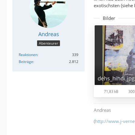
exotischsten (siehe 
Bilder
Andreas
Abenteurer
Reaktionen
339
Beiträge
2.812
dehs_hindi.jpg
71,83 kB
300
Andreas
(
http://www.j-verne