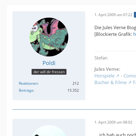
1. April 2009 um 07:22
Die Jules Verne Biog
[Blockierte Grafik:
h
Stefan
Poldi
Jules Verne:
der will dir fressen
Hörspiele
-
Comi
Bücher & Filme
F
Reaktionen
212
Beiträge
15.352
1. April 2009 um 08:02
... ich hab auch no