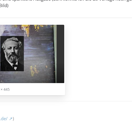
Bild)
 × 445
.de/
)