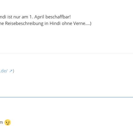
indi ist nur am 1. April beschaffbar!
ne Reisebeschreibung in Hindi ohne Verne....)
.de/
)
elm