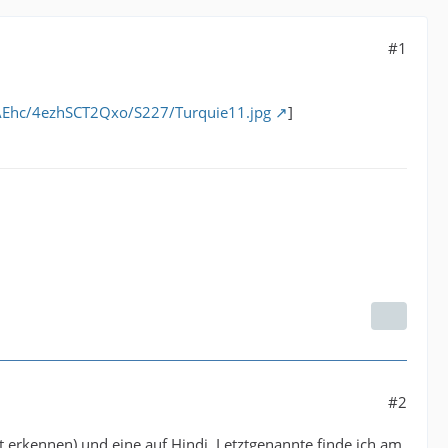
#1
AEhc/4ezhSCT2Qxo/S227/Turquie11.jpg
]
#2
ut erkennen) und eine auf Hindi. Letztgenannte finde ich am