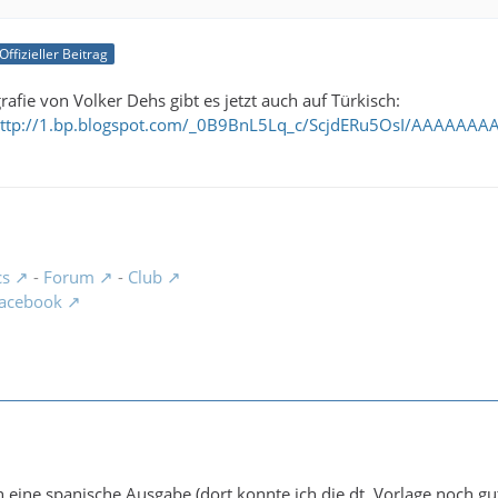
Offizieller Beitrag
rafie von Volker Dehs gibt es jetzt auch auf Türkisch:
ttp://1.bp.blogspot.com/_0B9BnL5Lq_c/ScjdERu5OsI/AAAAAAA
cs
-
Forum
-
Club
acebook
ch eine spanische Ausgabe (dort konnte ich die dt. Vorlage noch g