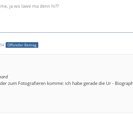
e me, ja wo lawe ma denn hi??
:54
Offizieller Beitrag
hard
der zum Fotografieren komme: ich habe gerade die Ur - Biograph