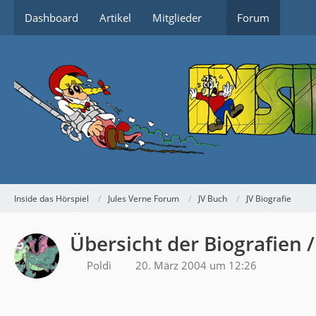
Dashboard
Artikel
Mitglieder
Forum
Inside das Hörspiel
Jules Verne Forum
JV Buch
JV Biografie
Übersicht der Biografien /
Poldi
20. März 2004 um 12:26