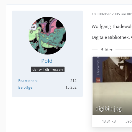
18. Oktober 2005 um 00
Wolfgang Thadewald
Digitale Bibliothek
Bilder
Poldi
der will dir fressen
Reaktionen
212
Beiträge
15.352
digibib.jpg
43,31 kB
596