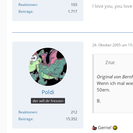
Reaktionen
103
I love you, you lov
Beiträge
1.717
26. Oktober 2005 um 15
Zitat
Original von Bern
Wenn ich mal wie
50ern.
Poldi
B.
der will dir fressen
Reaktionen
212
Beiträge
15.352
Gerne!