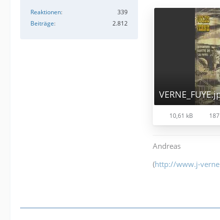
Reaktionen
339
Beiträge
2.812
VERNE_FUYE.j
10,61 kB
187
Andreas
(
http://www.j-verne