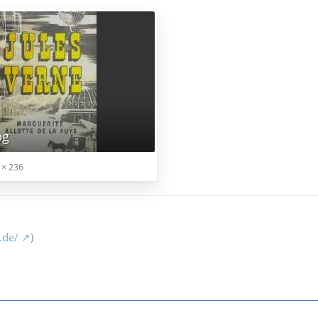
pg
 × 236
.de/
)